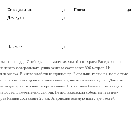
Холодильник
да
Плита
да
Джакузи
да
Парковка
да
 км от площади Свободы, в 11 минутах ходьбы от храма Воздвижения
азанского федерального университета составляет 800 метров. На
 парковка. В числе удобств кондиционер, 3 спальни, гостиная, полностью
ванная комната с душем и тапочками и дополнительный туалет. Данный
места для краткосрочного проживания. Постельное белье и полотенца в
ые достопримечательности, как Петропавловский собор, мечеть аль-
а Казань составляет 23 км. За дополнительную плату для гостей