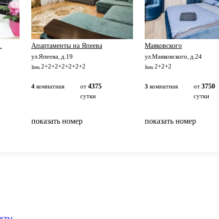
.
Апартаменты на Япеева
Маяковского
ул.Япеева, д.19
ул.Маяковского, д.24
2+2+2+2+2+2+2
2+2+2
4
комнатная
от
4375
3
комнатная
от
3750
сутки
сутки
показать номер
показать номер
вернуться на главную
акты