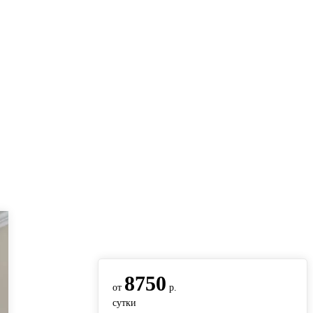
вернуться на главную
8750
от
р.
сутки