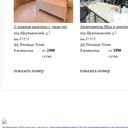
Свободы.
2-этажная квартира c джакузи!
Апартаменты Bliss в центре
пер.Щербаковский, д.7
пер.Щербаковский, д.7
2+2+2
2+2+2
Площадь Тукая
Площадь Тукая
3
комнатная
от
2490
3
комнатная
от
1990
сутки
сутки
показать номер
показать номер
.
помощь
обратная связь
о проекте
правила
соглашение
оплата
конт