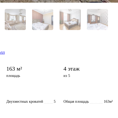
олл
163 м²
4 этаж
площадь
из 5
Двухместных кроватей
5
Общая площадь
163м²