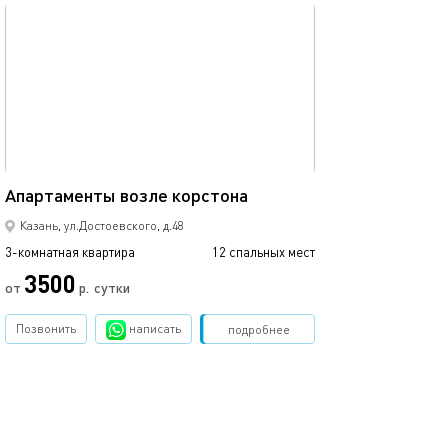
обновлено 07.05.2022
Ещё фото
101м²
Апартаменты возле корстона
Апартаменты во
Казань, ул.Достоевского, д.48
3-комнатная квартира
12 спальных мест
3-комнатная квартира
3500
от
р.
сутки
от
Позвонить
написать
Забронировать
подробнее
обновлено 09.08.2022