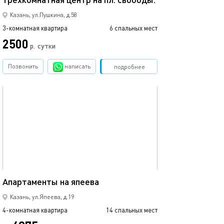
Казань, ул.Пушкина, д.58
3-комнатная квартира
6 спальных мест
3-комнатная квартира
2500
р.
сутки
от
Позвонить
написать
Забронировать
подробнее
обновлено 05.04.2022
Ещё фото
130м²
Апартаменты на япеева
Маяковского
Казань, ул.Япеева, д.19
4-комнатная квартира
14 спальных мест
3-комнатная квартира