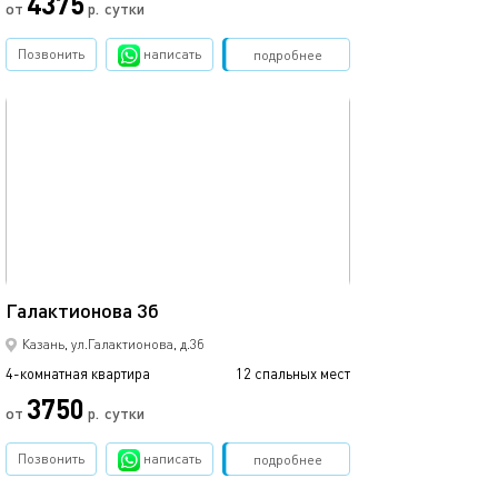
4375
от
р.
сутки
от
Позвонить
написать
Забронировать
подробнее
обновлено 05.04.2022
Ещё фото
110м²
Галактионова 3б
Апартаменты на
Казань, ул.Галактионова, д.3б
4-комнатная квартира
12 спальных мест
3-комнатная квартира
3750
от
р.
сутки
от
Позвонить
написать
Забронировать
подробнее