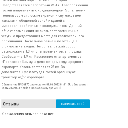
Предоставляется бесплатный Wi-Fi. В распоряжении
гостей апартаменты с кондиционером, 5 спальнями,
телевизором с плоским экраном и спутниковыми
каналами, обеденной зоной и кухней с
микроволновой печью и холодильником. Данный
объект размещения не оказывает гостиничные
услуги, а предоставляет места для краткосрочного
проживания. Постельное белье и полотенца в
стоимость не входят. Петропавловский собор
расположен в 1,3 км от апартаментов, а площадь
Свободы — в 1,9 км. Расстояние от апартаментов
«Парижская Каммуна делюкс» до международного
аэропорта Казань составляет 23 км. За
дополнительную плату для гостей организуют
трансфер от/до аэропорта.
Объявление №134870 размещено: 01.04.2022 01:11:59, обновлено:
05.04.2022 00:17:50 (по московскому времени)
Отзывы
написать свой
К сожалению отзывов пока нет.