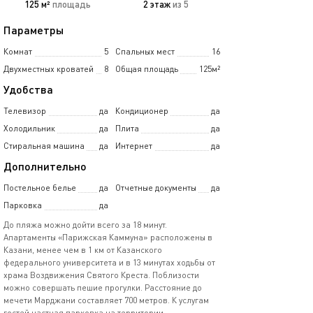
125 м²
площадь
2 этаж
из 5
Параметры
Комнат
5
Спальных мест
16
Двухместных кроватей
8
Общая площадь
125м²
Удобства
Телевизор
да
Кондиционер
да
Холодильник
да
Плита
да
Стиральная машина
да
Интернет
да
Дополнительно
Постельное белье
да
Отчетные документы
да
Парковка
да
До пляжа можно дойти всего за 18 минут.
Апартаменты «Парижская Каммуна» расположены в
Казани, менее чем в 1 км от Казанского
федерального университета и в 13 минутах ходьбы от
храма Воздвижения Святого Креста. Поблизости
можно совершать пешие прогулки. Расстояние до
мечети Марджани составляет 700 метров. К услугам
гостей частная парковка на территории.