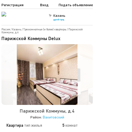
Регистрация
Вход
Подать объявление
Казань
другой город
Россия
/
Казань
/
Трехкомнатные (и более) квартиры
/
Парижской
Коммуны, д.4
Парижской Коммуны Delux
Парижской Коммуны, д.4
Район:
Вахитовский
Квартира
тип жилья
5
комнат