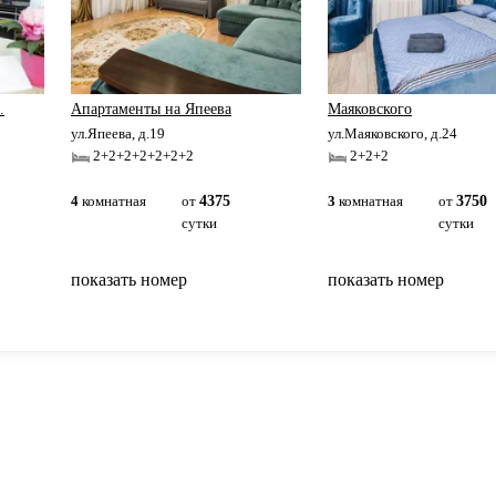
.
Апартаменты на Япеева
Маяковского
ул.Япеева, д.19
ул.Маяковского, д.24
2+2+2+2+2+2+2
2+2+2
4
комнатная
от
4375
3
комнатная
от
3750
сутки
сутки
показать номер
показать номер
вернуться на главную