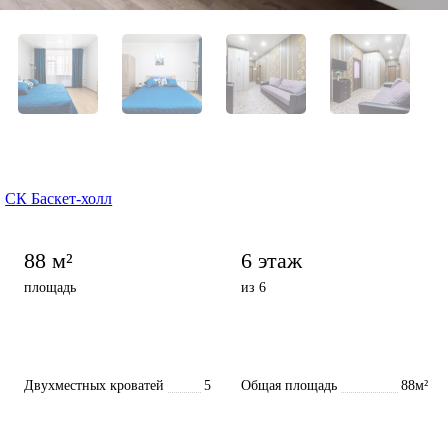
,
СК Баскет-холл
88 м²
6 этаж
площадь
из 6
Двухместных кроватей
5
Общая площадь
88м²