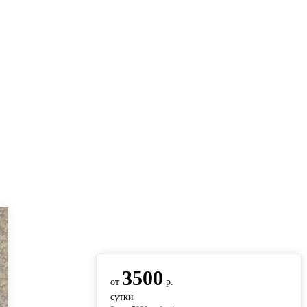
вернуться на главную
3500
от
р.
сутки