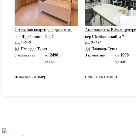
Свободы.
2-этажная квартира c джакузи!
Апартаменты Bliss в центре
пер.Щербаковский, д.7
пер.Щербаковский, д.7
2+2+2
2+2+2
Площадь Тукая
Площадь Тукая
3
комнатная
от
2490
3
комнатная
от
1990
сутки
сутки
показать номер
показать номер
.