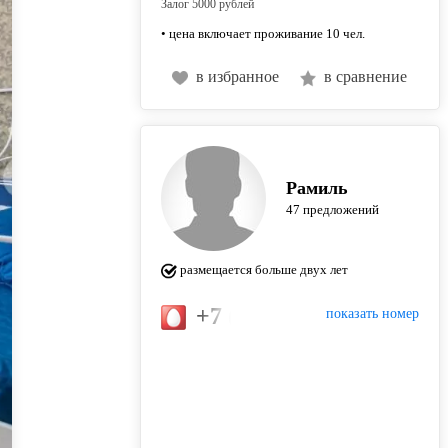
Залог 5000 рублей
• цена включает проживание 10 чел.
в избранное
в сравнение
Рамиль
47 предложений
размещается больше двух лет
+7 (917) 914-57-73
показать номер