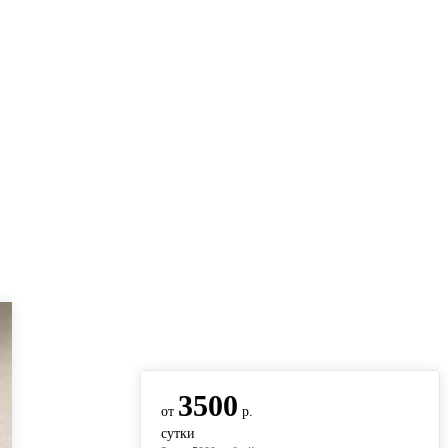
вернуться на главную
3500
от
р.
сутки