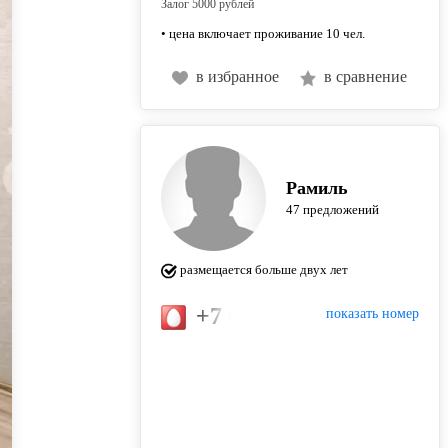
Залог 5000 рублей
• цена включает проживание 10 чел.
в избранное
в сравнение
Рамиль
47 предложений
размещается больше двух лет
+7 (917) 914-57-73
показать номер