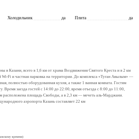
Холодильник
да
Плита
да
 в Казани, всего в 1,6 км от храма Воздвижения Святого Креста и в 2 км
й Wi-Fi и частная парковка на территории. До комплекса «Туган Авылым» —
иная, полностью оборудованная кухня, а также 1 ванная комната. Гостям
 Время заезда гостей с 14:00 до 22:00, время отъезда с 8:00 до 11:00,
 км расположена площадь Свободы, а в 2,3 км — мечеть аль-Марджани.
дународного аэропорта Казань составляет 22 км
ковскому времени)