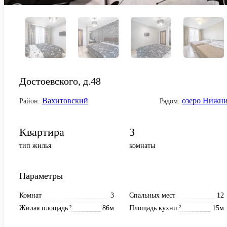
Достоевского, д.48
Вахитовский
озеро Нижн
Район:
Рядом:
Квартира
3
тип жилья
комнаты
Параметры
Комнат
3
Спальных мест
12
Жилая площадь
²
86м
Площадь кухни
²
15м