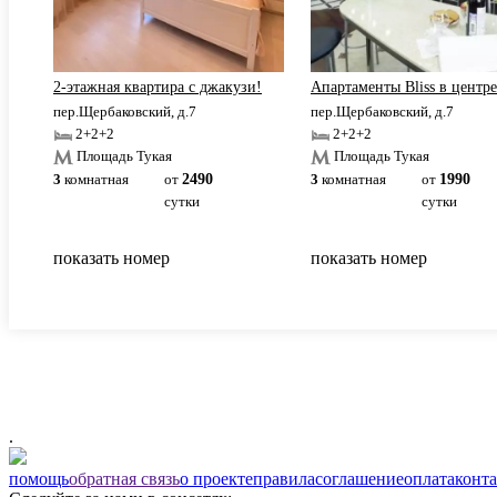
Свободы.
2-этажная квартира c джакузи!
Апартаменты Bliss в центре
пер.Щербаковский, д.7
пер.Щербаковский, д.7
2+2+2
2+2+2
Площадь Тукая
Площадь Тукая
3
комнатная
от
2490
3
комнатная
от
1990
сутки
сутки
показать номер
показать номер
.
помощь
обратная связь
о проекте
правила
соглашение
оплата
конт