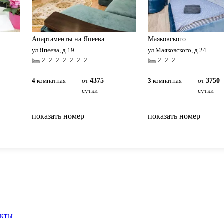
.
Апартаменты на Япеева
Маяковского
ул.Япеева, д.19
ул.Маяковского, д.24
2+2+2+2+2+2+2
2+2+2
4
комнатная
от
4375
3
комнатная
от
3750
сутки
сутки
показать номер
показать номер
вернуться на главную
акты