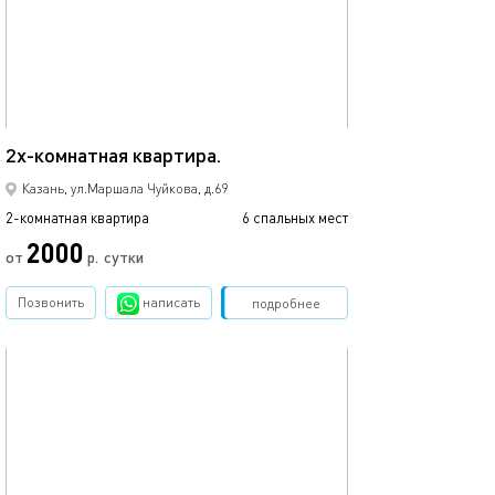
50м²
2х-кoмнaтная квартира.
Казань, ул.Маршала Чуйкова, д.69
2-комнатная квартира
6 спальных мест
2000
от
р.
сутки
Позвонить
написать
Забронировать
подробнее
обновлено 18.04.2025