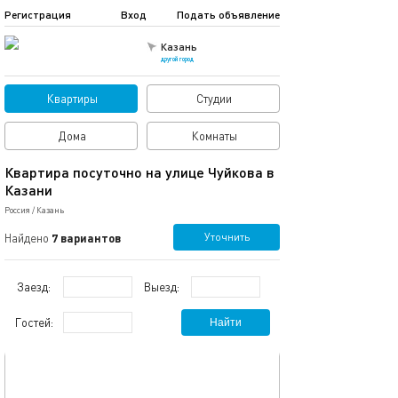
Регистрация
Вход
Подать объявление
Казань
другой город
Квартиры
Студии
Дома
Комнаты
Квартира посуточно на улице Чуйкова в
Казани
Россия
/
Казань
Уточнить
Найдено
7 вариантов
Заезд:
Выезд:
Гостей:
Найти
обновлено 13.08.2025