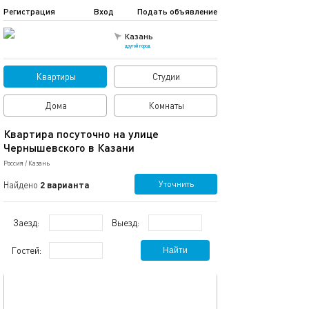
Регистрация
Вход
Подать объявление
Казань
другой город
Квартиры
Студии
Дома
Комнаты
Квартира посуточно на улице
Чернышевского в Казани
Россия
/
Казань
Уточнить
Найдено
2 варианта
Заезд:
Выезд:
Гостей:
Найти
обновлено 23.11.2025