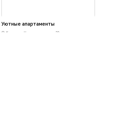
40м²
Уютные апартаменты
Казань, ул.Чернышевского, д.33
1-комнатная квартира
4 спальных мест
2700
р.
сутки
Позвонить
написать
Забронировать
подробнее
.
помощь
обратная связь
о проекте
правила
соглашение
оплата
контакты
© 2013-2026
1001 Квартира