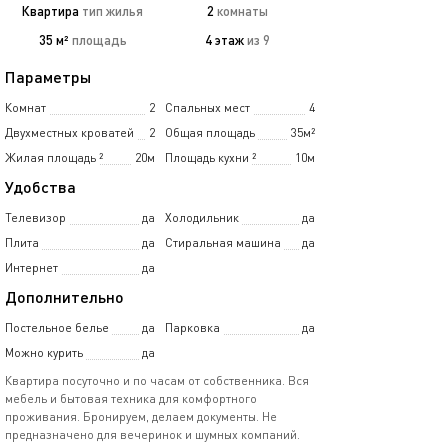
Квартира
тип жилья
2
комнаты
35 м²
площадь
4 этаж
из 9
Параметры
Комнат
2
Спальных мест
4
Двухместных кроватей
2
Общая площадь
35м²
Жилая площадь
²
20м
Площадь кухни
²
10м
Удобства
Телевизор
да
Холодильник
да
Плита
да
Стиральная машина
да
Интернет
да
Дополнительно
Постельное белье
да
Парковка
да
Можно курить
да
Квартира посуточно и по часам от собственника. Вся
мебель и бытовая техника для комфортного
проживания. Бронируем, делаем документы. Не
предназначено для вечеринок и шумных компаний.