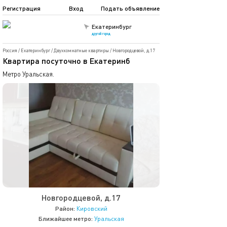
Регистрация
Вход
Подать объявление
Екатеринбург
другой город
Россия
/
Екатеринбург
/
Двухкомнатные квартиры
/
Новгородцевой, д.17
Квартира посуточно в Екатеринб
Метро Уральская.
Новгородцевой, д.17
Район:
Кировский
Ближайшее метро:
Уральская