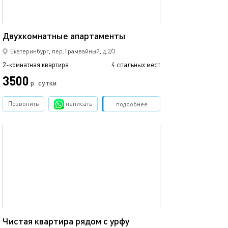
60м²
Двухкомнатные апартаменты
Двухуровневая 
Екатеринбург, пер.Трамвайный, д.2/3
2-комнатная квартира
4 спальных мест
2-комнатная квартира
3500
4500
р.
сутки
Позвонить
написать
Забронировать
подробнее
обновлено 18.01.2026
Ещё фото
50м²
Чистая квартира рядом с урфу
Апартаменты d