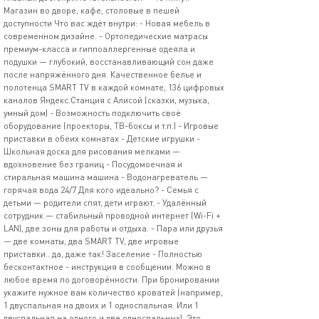
Магазин во дворе, кафе, столовые в пешей
доступности Что вас ждёт внутри: - Новая мебель в
современном дизайне. - Ортопедические матрасы
премиум-класса и гиппоаллергенные одеяла и
подушки — глубокий, восстанавливающий сон даже
после напряжённого дня. Качественное белье и
полотенца SMART TV в каждой комнате, 136 цифровых
каналов Яндекс.Станция с Алисой (сказки, музыка,
умный дом) - Возможность подключить своё
оборудование (проекторы, ТВ-боксы и т.п.) - Игровые
приставки в обеих комнатах - Детские игрушки -
Школьная доска для рисования мелками —
вдохновение без границ - Посудомоечная и
стиральная машина машина - Водонагреватель —
горячая вода 24/7 Для кого идеально? - Семья с
детьми — родители спят, дети играют. - Удалённый
сотрудник — стабильный проводной интернет (Wi-Fi +
LAN), две зоны для работы и отдыха. - Пара или друзья
— две комнаты, два SMART TV, две игровые
приставки.. да, даже так! Заселение - Полностью
бесконтактное - инструкция в сообщении. Можно в
любое время по договорённости. При бронировании
укажите нужное вам количество кроватей (например,
1 двуспальная на двоих и 1 односпальная. Или 1
двуспальная на одного и две односпальных). Это