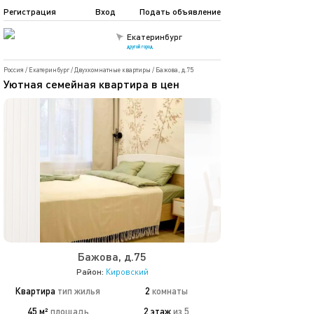
Регистрация
Вход
Подать объявление
Екатеринбург
другой город
Россия
/
Екатеринбург
/
Двухкомнатные квартиры
/
Бажова, д.75
Уютная семейная квартира в цен
Бажова, д.75
Район:
Кировский
Квартира
тип жилья
2
комнаты
45 м²
площадь
2 этаж
из 5