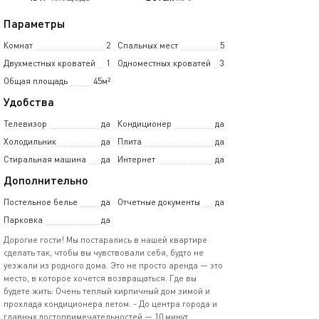
Параметры
Комнат
2
Спальных мест
5
Двухместных кроватей
1
Одноместных кроватей
3
Общая площадь
45м²
Удобства
Телевизор
да
Кондиционер
да
Холодильник
да
Плита
да
Стиральная машина
да
Интернет
да
Дополнительно
Постельное белье
да
Отчетные документы
да
Парковка
да
Дорогие гости! Мы постарались в нашей квартире
сделать так, чтобы вы чувствовали себя, будто не
уезжали из родного дома. Это не просто аренда — это
место, в которое хочется возвращаться. Где вы
будете жить: Очень теплый кирпичный дом зимой и
прохлада кондиционера летом. - До центра города и
главных достопримечательностей — 10 минут.