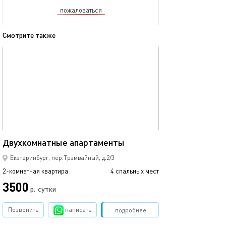
пожаловаться
Смотрите также
обновлено 04.05.2022
Ещё фото
60м²
Двухкомнатные апартаменты
Двухуровневая 
Екатеринбург, пер.Трамвайный, д.2/3
2-комнатная квартира
4 спальных мест
2-комнатная квартира
3500
4500
р.
сутки
Позвонить
написать
Забронировать
подробнее