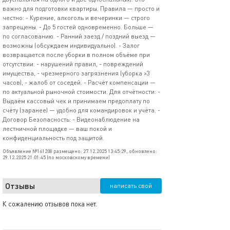
важно для подготовки квартиры. Правила — просто и
честно: - Курение, алкоголь и вечеринки — строго
запрещены. - До 5 гостей одновременно. Больше —
по согласованию. - Ранний заезд / поздний выезд —
возможны (обсуждаем индивидуально). - Залог
возвращается после уборки в полном объёме при
отсутствии: - нарушений правил, - повреждений
имущества, - чрезмерного загрязнения (уборка >3
часов), - жалоб от соседей. - Расчёт компенсации —
по актуальной рыночной стоимости. Для отчётности: -
Выдаём кассовый чек и принимаем предоплату по
счёту (заранее) — удобно для командировок и учёта. -
Договор Безопасность: - Видеонаблюдение на
лестничной площадке — ваш покой и
конфиденциальность под защитой.
Объявление №161208 размещено: 27.12.2025 13:45:29, обновлено:
29.12.2025 21:01:45 (по московскому времени)
Отзывы
написать свой
К сожалению отзывов пока нет.