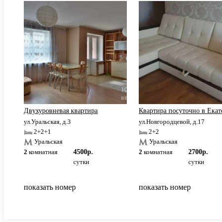
Двухуровневая квартира
Квартира посуточно в Ека
ул.Уральская, д.3
ул.Новгородцевой, д.17
2+2+1
2+2
Уральская
Уральская
2
комнатная
4500р.
2
комнатная
2700р.
сутки
сутки
показать номер
показать номер