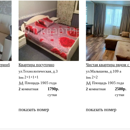
теринб
Квартира посуточно
Чистая квартира рядом 
ул.Технологическая, д.3
ул.Малышева, д.109 а
2+1+1+1
2+2
Площадь 1905 года
Площадь 1905 года
2
комнатная
1790р.
2
комнатная
2500р.
сутки
сутки
показать номер
показать номер