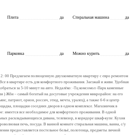
Плита
да
Стиральная машина
да
Парковка
да
Можно курить
да
о 12: 00 Предлагаем полноценную двухкомнатную квартиру с евро ремонтом
Все в квартире есть для комфортного проживания. Заезжай и живи. Удобная
обраться за 5-10 минут на авто. Недалёко: -Тц комсомол -Парк каменные
пи ) Жби – самый богатый на досуговые учреждения микрорайон: на его
нс, патриот, орион, россич, этюд, мечта, уралец), а также б-6 и центр
ощадка, площадки соседних дворов в одном комплексе. Магазинчик в
ре: имеется все необходимое для комфортного проживания. В одной
альных раскладывающихся дивана, телевизор, в коридоре шкаф-купе. Кухня
оволновая печь, посуда. В ванной комнате стиральная машина, ванна, с/у
ении предоставляется постельное бельё, полотенца, предметы личной