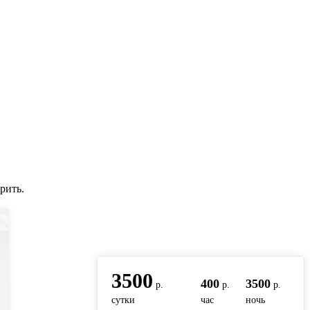
рить.
вернуться на главную
3500
400
3500
р.
р.
р.
сутки
час
ночь