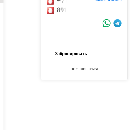
+7 (912) 698-84-07
89126988407
Забронировать
пожаловаться