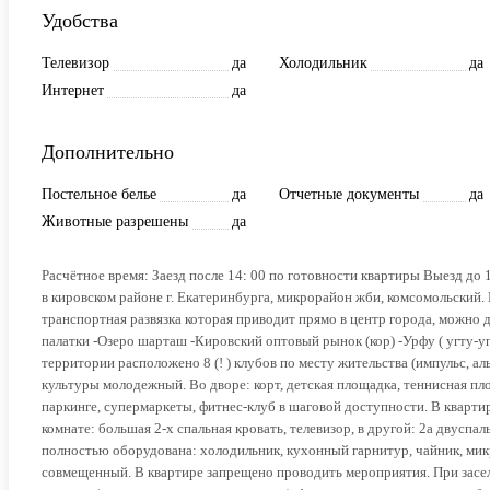
Удобства
Телевизор
да
Холодильник
да
Интернет
да
Дополнительно
Постельное белье
да
Отчетные документы
да
Животные разрешены
да
Расчётное время: Заезд после 14: 00 по готовности квартиры Выезд д
в кировском районе г. Екатеринбурга, микрорайон жби, комсомольский. 
транспортная развязка которая приводит прямо в центр города, можно д
палатки -Озеро шарташ -Кировский оптовый рынок (кор) -Урфу ( угту-у
территории расположено 8 (! ) клубов по месту жительства (импульс, алья
культуры молодежный. Во дворе: корт, детская площадка, теннисная пл
паркинге, супермаркеты, фитнес-клуб в шаговой доступности. В кварти
комнате: большая 2-х спальная кровать, телевизор, в другой: 2а двусп
полностью оборудована: холодильник, кухонный гарнитур, чайник, микр
совмещенный. В квартире запрещено проводить мероприятия. При засел