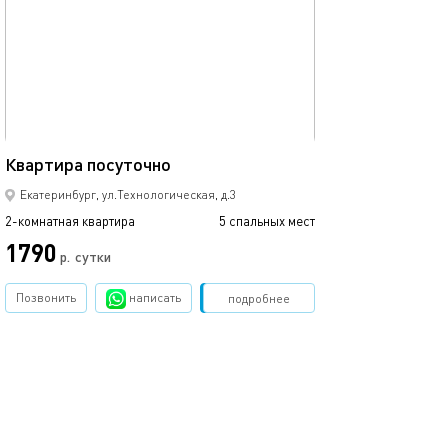
Ещё фото
50м²
Квартира посуточно
Чистая квартир
Екатеринбург, ул.Технологическая, д.3
2-комнатная квартира
5 спальных мест
2-комнатная квартира
1790
2500
р.
сутки
Позвонить
написать
Забронировать
подробнее
обновлено 25.03.2022
Ещё фото