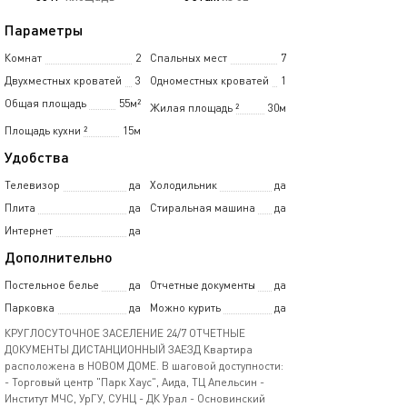
Параметры
Комнат
2
Спальных мест
7
Двухместных кроватей
3
Одноместных кроватей
1
Общая площадь
55м²
Жилая площадь
²
30м
Площадь кухни
²
15м
Удобства
Телевизор
да
Холодильник
да
Плита
да
Стиральная машина
да
Интернет
да
Дополнительно
Постельное белье
да
Отчетные документы
да
Парковка
да
Можно курить
да
КРУГЛОСУТОЧНОЕ ЗАСЕЛЕНИЕ 24/7 ОТЧЕТНЫЕ
ДОКУМЕНТЫ ДИСТАНЦИОННЫЙ ЗАЕЗД Квартира
расположена в НОВОМ ДОМЕ. В шаговой доступности:
- Торговый центр "Парк Хаус", Аида, ТЦ Апельсин -
Институт МЧС, УрГУ, СУНЦ - ДК Урал - Основинский