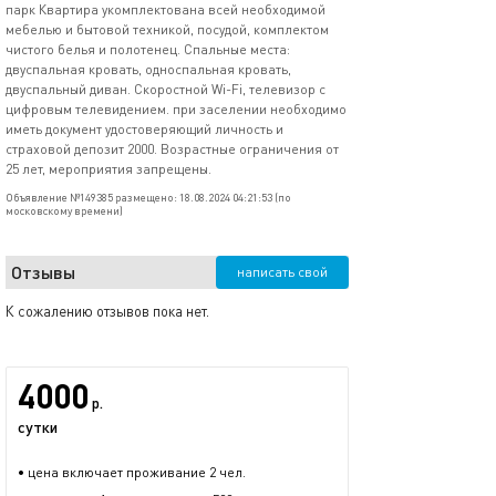
парк Квартира укомплектована всей необходимой
мебелью и бытовой техникой, посудой, комплектом
чистого белья и полотенец. Спальные места:
двуспальная кровать, односпальная кровать,
двуспальный диван. Скоростной Wi-Fi, телевизор с
цифровым телевидением. при заселении необходимо
иметь документ удостоверяющий личность и
страховой депозит 2000. Возрастные ограничения от
25 лет, мероприятия запрещены.
Объявление №149385 размещено: 18.08.2024 04:21:53 (по
московскому времени)
Отзывы
написать свой
К сожалению отзывов пока нет.
4000
р.
сутки
• цена включает проживание 2 чел.