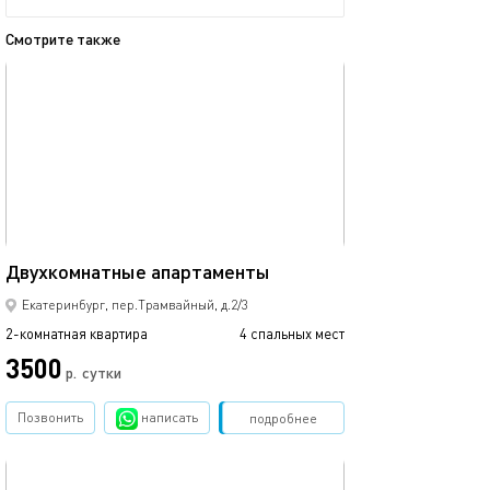
Смотрите также
обновлено 04.05.2022
Ещё фото
60м²
Двухкомнатные апартаменты
Двухуровневая 
Екатеринбург, пер.Трамвайный, д.2/3
2-комнатная квартира
4 спальных мест
2-комнатная квартира
3500
4500
р.
сутки
Позвонить
написать
Забронировать
подробнее
обновлено 25.06.2017