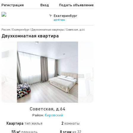
Регистрация
Вход
Подать объявление
Екатеринбург
другой город
Россия
/
Екатеринбург
/
Двухкомнатные квартиры
/
Советская, д.64
Двухкомнатная квартира
Советская, д.64
Район:
Кировский
Квартира
тип жилья
2
комнаты
55 м²
площадь
8 этаж
из 32