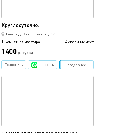
43м²
Круглосуточно.
Самара, ул.Запорожская, д.17
1-комнатная квартира
4 спальных мест
1400
р.
сутки
Позвонить
написать
Забронировать
подробнее
обновлено 24.06.2026
47м²