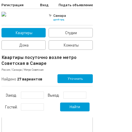
Регистрация
Вход
Подать объявление
Самара
другой город
Квартиры
Студии
Дома
Комнаты
Квартиры посуточно возле метро
Советская в Самаре
Россия
/
Самара
/
Метро Советская
Уточнить
Найдено
27 вариантов
Заезд:
Выезд:
Гостей:
Найти
обновлено 24.06.2026