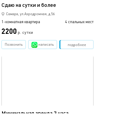
Сдаю на сутки и более
Самара, ул.Аэродромная, д.56
1-комнатная квартира
4 спальных мест
2200
р.
сутки
Позвонить
написать
Забронировать
подробнее
обновлено 13.04.2023
235м²
Минимальная аренда 3 часа
Самара, ул.Перекопская, д.18
коттедж
(комнат: 5)
14 спальных мест