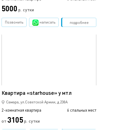
5000
р.
сутки
Позвонить
написать
Забронировать
подробнее
обновлено 07.03.2024
49м²
Квартира «starhouse» у мтл
Самара, ул.Советской Армии, д.238А
2-комнатная квартира
6 спальных мест
3105
от
р.
сутки
Позвонить
написать
Забронировать
подробнее