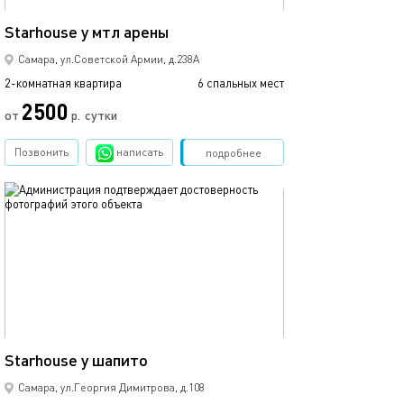
61м²
Starhouse у мтл арены
Самара, ул.Советской Армии, д.238А
2-комнатная квартира
6 спальных мест
2500
от
р.
сутки
Позвонить
написать
Забронировать
подробнее
обновлено 01.02.2023
38м²
Starhouse у шапито
Самара, ул.Георгия Димитрова, д.108