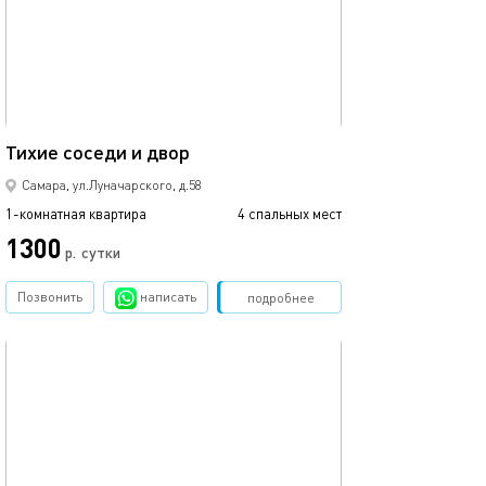
47м²
Тихие соседи и двор
Самара, ул.Луначарского, д.58
1-комнатная квартира
4 спальных мест
1300
р.
сутки
Позвонить
написать
Забронировать
подробнее
обновлено 24.06.2026