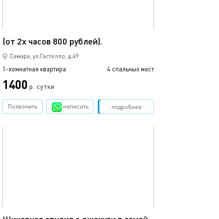
46м²
(от 2х часов 800 рублей).
Самара, ул.Гастелло, д.49
1-комнатная квартира
4 спальных мест
1400
р.
сутки
Позвонить
написать
Забронировать
подробнее
обновлено 16.08.2024
63м²