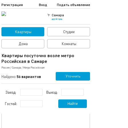
Регистрация
Вход
Подать объявление
Самара
другой город
Квартиры
Студии
Дома
Комнаты
Квартиры посуточно возле метро
Российская в Самаре
Россия
/
Самара
/
Метро Российская
Уточнить
Найдено
56 вариантов
Заезд:
Выезд:
Гостей:
Найти
обновлено 24.06.2026