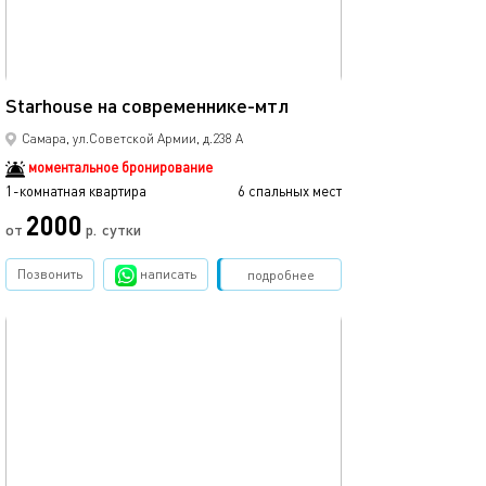
54м²
Starhouse на современнике-мтл
Самара, ул.Советской Армии, д.238 А
моментальное бронирование
1-комнатная квартира
6 спальных мест
2000
от
р.
сутки
Позвонить
написать
Забронировать
подробнее
обновлено 02.11.2021