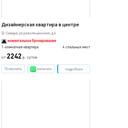
45м²
Дизайнерская квартира в центре
Самара, ул.революционная, д.4
моментальное бронирование
1-комнатная квартира
4 спальных мест
2242
от
р.
сутки
Позвонить
написать
Забронировать
подробнее
обновлено 25.09.2022
42м²