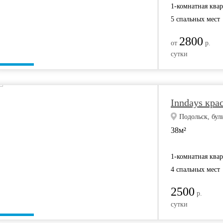
1-комнатная ква
5 спальных мест
2800
от
р.
сутки
Inndays кра
Подольск, бул
38м²
1-комнатная ква
4 спальных мест
2500
р.
сутки