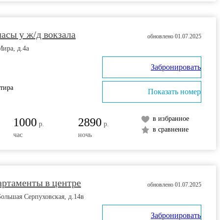
часы у ж/д вокзала
обновлено 01.07.2025
Мира, д.4а
Забронировать
ртира
Показать номер
в избранное
1000
2890
р.
р.
в сравнение
час
ночь
артаменты в центре
обновлено 01.07.2025
Большая Серпуховская, д.14в
Забронировать