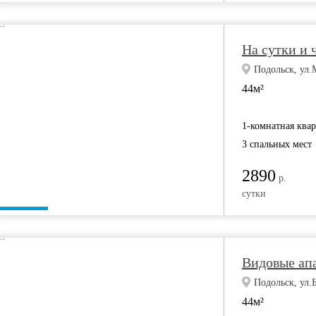
На сутки и 
Подольск, ул.
44м²
1-комнатная ква
3 спальных мест
2890
р.
сутки
Видовые ап
Подольск, ул.
44м²