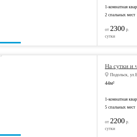
1-комнатная ква
2 спальных мест
2300
от
р.
сутки
На сутки и 
Подольск, ул.
44м²
1-комнатная ква
5 спальных мест
2200
от
р.
сутки