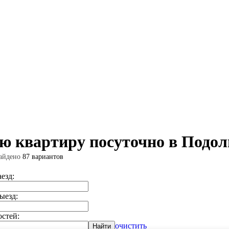
ю квартиру посуточно в Подол
айдено
87 вариантов
аезд:
ыезд:
остей:
очистить
Найти