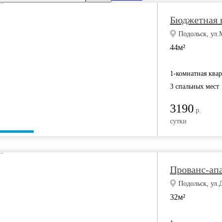
Бюджетная 
Подольск, ул.
44м²
1-комнатная ква
3 спальных мест
3190
р.
сутки
Прованс-апа
Подольск, ул.
32м²