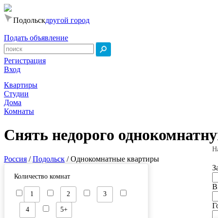
Подольск
другой город
Подать объявление
Регистрация
Вход
Квартиры
Студии
Дома
Комнаты
Снять недорого однокомнатну
Н
Россия
/
Подольск
/
Однокомнатные квартиры
З
Количество комнат
В
1
2
3
Г
4
5+