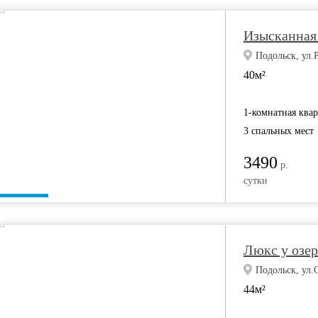
Изысканная 
Подольск, ул.Р
40м²
1-комнатная ква
3 спальных мест
3490
р.
сутки
Люкс у озер
Подольск, ул.
44м²