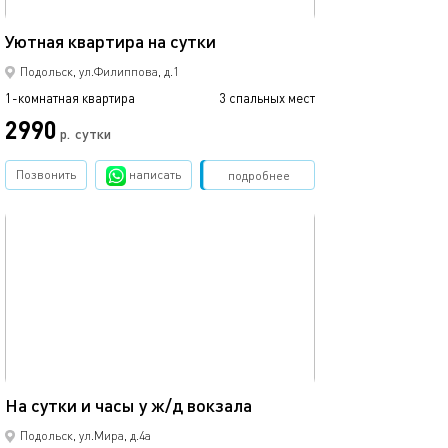
44м²
Уютная квартира на сутки
Квартира в эли
Подольск, ул.Филиппова, д.1
1-комнатная квартира
3 спальных мест
1-комнатная квартира
2990
р.
сутки
от
Позвонить
написать
Забронировать
подробнее
обновлено 01.07.2025
Ещё фото
44м²
На сутки и часы у ж/д вокзала
Видовые апарта
Подольск, ул.Мира, д.4а