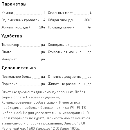
Параметры
Комнат
1
Спальных мест
4
Одноместных кроватей
4
Общая площадь
40м²
Жилая площадь
²
20м
Площадь кухни
²
7м
Удобства
Телевизор
да
Холодильник
да
Плита
да
Стиральная машина
да
Интернет
да
Дополнительно
Постельное белье
да
Отчетные документы
да
Парковка
да
Животные разрешены
да
Отчетные документы для командированных; Любая
форма оплаты Визовая поддержка;
Командированным особые скидки; Имеется вся
необходимая мебель и бытовая техника; WI - FI, ТВ
(кабельное); Не для увеселительных мероприятий!; У
нас в квартирах не курят!; Стоимость может меняться
в зависимости от срока проживания; Заезд с 13:00
Расчетный час 12:00 Выезд до 12:00 Залог 1000р.