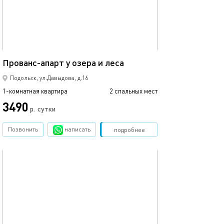
Ещё фото
32м²
Прованс-апарт у озера и леса
Изысканная ква
Подольск, ул.Давыдова, д.16
1-комнатная квартира
2 спальных мест
1-комнатная квартира
3490
3490
р.
сутки
Позвонить
написать
Забронировать
подробнее
обновлено 01.07.2025
Ещё фото