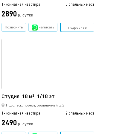
1-комнатная квартира
3 спальных мест
1-комнатная квартира
2890
3190
р.
сутки
Позвонить
написать
Забронировать
подробнее
обновлено 26.01.2021
Ещё фото
18м²
Студия, 18 м², 1/18 эт.
Квартира рядом
Подольск, проезд Больничный, д.2
1-комнатная квартира
2 спальных мест
1-комнатная квартира
2490
2290
р.
сутки