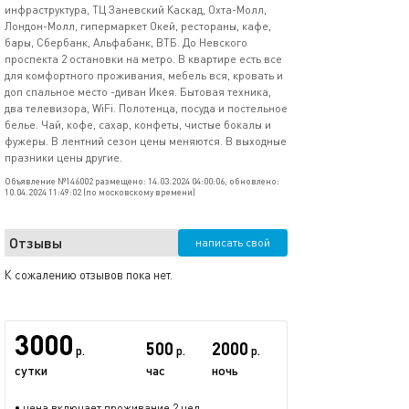
инфраструктура, ТЦ Заневский Каскад, Охта-Молл,
Лондон-Молл, гипермаркет Окей, рестораны, кафе,
бары, Сбербанк, Альфабанк, ВТБ. До Невского
проспекта 2 остановки на метро. В квартире есть все
для комфортного проживания, мебель вся, кровать и
доп спальное место -диван Икея. Бытовая техника,
два телевизора, WiFi. Полотенца, посуда и постельное
белье. Чай, кофе, сахар, конфеты, чистые бокалы и
фужеры. В лентний сезон цены меняются. В выходные
празники цены другие.
Объявление №146002 размещено: 14.03.2024 04:00:06, обновлено:
10.04.2024 11:49:02 (по московскому времени)
Отзывы
написать свой
К сожалению отзывов пока нет.
3000
500
2000
р.
р.
р.
сутки
час
ночь
• цена включает проживание 2 чел.