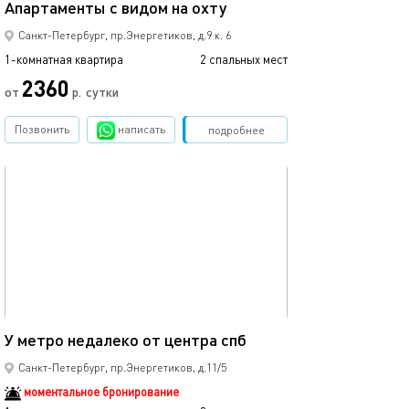
Апартаменты с видом на охту
Современные а
Санкт-Петербург, пр.Энергетиков, д.9 к. 6
1-комнатная квартира
2 спальных мест
1-комнатная квартира
2360
от
р.
сутки
от
Позвонить
написать
Забронировать
подробнее
обновлено 01.04.2022
Ещё фото
26м²
У метро недалеко от центра спб
Апартаменты не
Санкт-Петербург, пр.Энергетиков, д.11/5
моментальное бронирование