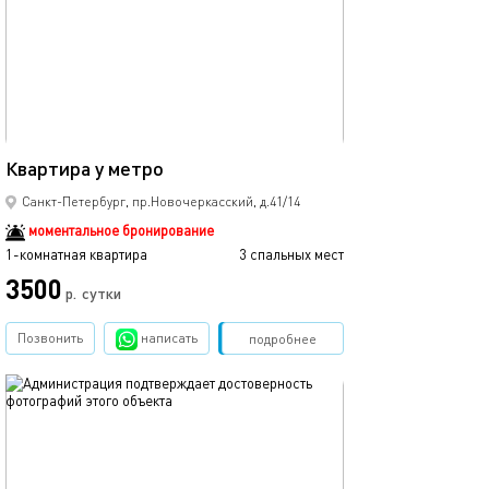
Ещё фото
37м²
Квартира у метро
Студия на энерг
Санкт-Петербург, пр.Новочеркасский, д.41/14
моментальное бронирование
1-комнатная квартира
3 спальных мест
1-комнатная квартира
3500
р.
сутки
от
Позвонить
написать
Забронировать
подробнее
обновлено 09.09.2024
Ещё фото