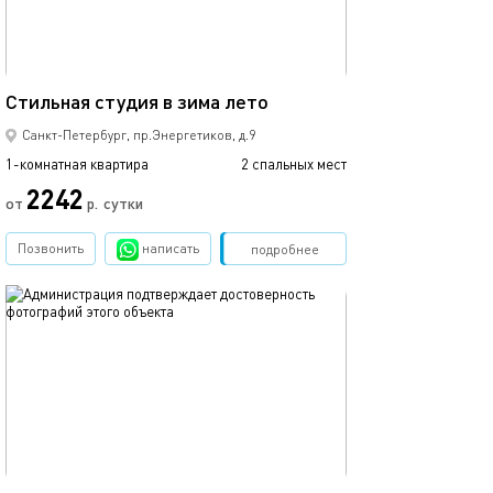
30м²
Стильная студия в зима лето
Квартира с вид
Санкт-Петербург, пр.Энергетиков, д.9
1-комнатная квартира
2 спальных мест
1-комнатная квартира
2242
от
р.
сутки
от
Позвонить
написать
Забронировать
подробнее
обновлено 09.09.2024
Ещё фото
30м²