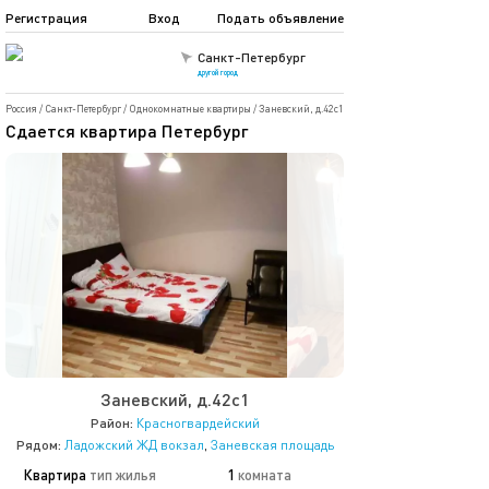
Регистрация
Вход
Подать объявление
Санкт-Петербург
другой город
Россия
/
Санкт-Петербург
/
Однокомнатные квартиры
/
Заневский, д.42с1
Сдается квaртирa Петербург
Заневский, д.42с1
Район:
Красногвардейский
Рядом:
Ладожский ЖД вокзал
,
Заневская площадь
Квартира
тип жилья
1
комната