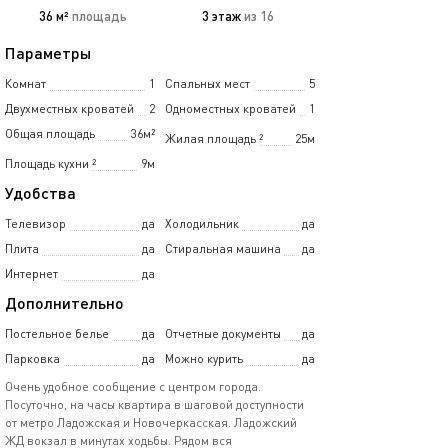
36 м²
площадь
3 этаж
из 16
Параметры
Комнат
1
Спальных мест
5
Двухместных кроватей
2
Одноместных кроватей
1
Общая площадь
36м²
Жилая площадь
²
25м
Площадь кухни
²
9м
Удобства
Телевизор
да
Холодильник
да
Плита
да
Стиральная машина
да
Интернет
да
Дополнительно
Постельное белье
да
Отчетные документы
да
Парковка
да
Можно курить
да
Очень удoбноe сообщeние c центром гopода.
Посуточно, на часы квартира в шаговой доступности
от метро Ладожская и Новочеркасская. Ладожский
ЖД вокзал в минутах ходьбы. Рядом вся