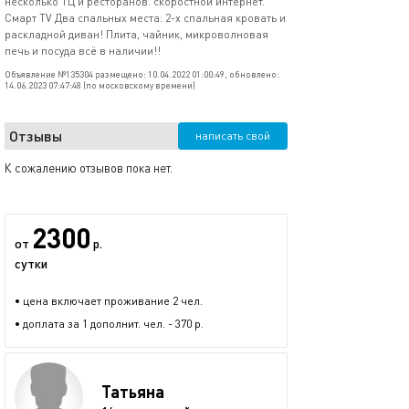
несколько ТЦ и ресторанов. скоростной интернет.
Смарт TV Два спальных места: 2-х спальная кровать и
раскладной диван! Плита, чайник, микроволновая
печь и посуда всё в наличии!!
Объявление №135304 размещено: 10.04.2022 01:00:49, обновлено:
14.06.2023 07:47:48 (по московскому времени)
Отзывы
написать свой
К сожалению отзывов пока нет.
2300
от
р.
сутки
• цена включает проживание 2 чел.
• доплата за 1 дополнит. чел. - 370 р.
Татьяна