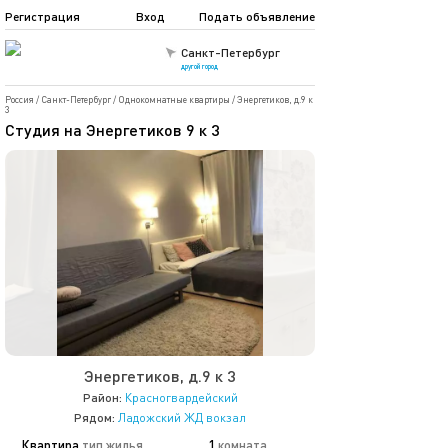
Регистрация
Вход
Подать объявление
Санкт-Петербург
другой город
Россия
/
Санкт-Петербург
/
Однокомнатные квартиры
/
Энергетиков, д.9 к
3
Студия на Энергетиков 9 к 3
Энергетиков, д.9 к 3
Район:
Красногвардейский
Рядом:
Ладожский ЖД вокзал
Квартира
тип жилья
1
комната