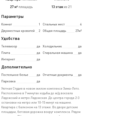
27 м²
площадь
13 этаж
из 21
Параметры
Комнат
1
Спальных мест
4
Двухместных кроватей
2
Общая площадь
27м²
Удобства
Телевизор
да
Холодильник
да
Плита
да
Стиральная машина
да
Интернет
да
Дополнительно
Постельное белье
да
Отчетные документы
да
Парковка
да
Уютная Студия в новом жилом комплексе Зима-Лето.
Расположена в 7 минутах ходьбы до ж/д вокзала
Ладожский и метро Ладожская. До центра города 2-3
остановки на метро или 10-15 минут на машине.
Квартира с балконом на 13 этаже. Во дворе детские
площадки, беговая дорожка вокруг комплекса. Рядом