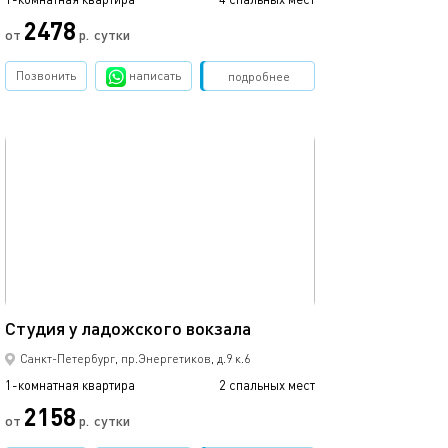
2478
от
р.
сутки
от
Позвонить
написать
Забронировать
подробнее
обновлено 15.03.2022
Ещё фото
25м²
У метро недалек
Студия у ладожского вокзала
Санкт-Петербург, пр.Энергетиков, д.9 к.6
1-комнатная квартира
2 спальных мест
1-комнатная квартира
2158
от
р.
сутки
от