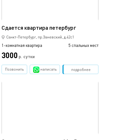
36м²
Квартира у мет
Сдается квaртирa петербург
Санкт-Петербург, пр.Заневский, д.42с1
1-комнатная квартира
5 спальных мест
1-комнатная квартира
3000
3500
р.
сутки
Позвонить
написать
Забронировать
подробнее
обновлено 14.06.2023
Ещё фото
30м²