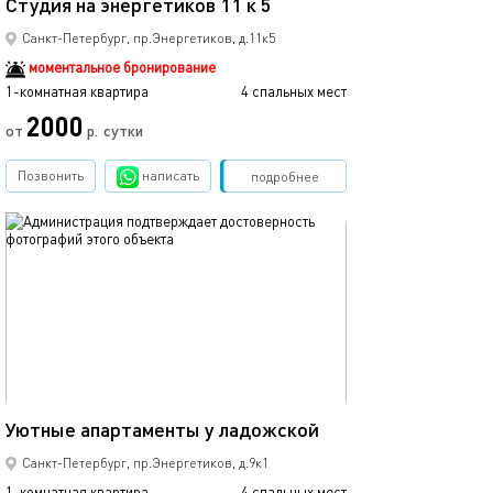
Студия на энергетиков 11 к 5
Стильная студия
Санкт-Петербург, пр.Энергетиков, д.11к5
моментальное бронирование
1-комнатная квартира
4 спальных мест
1-комнатная квартира
2000
от
р.
сутки
от
Позвонить
написать
Забронировать
подробнее
обновлено 09.09.2024
Ещё фото
40м²
Уютные апартаменты у ладожской
Апартаменты с 
Санкт-Петербург, пр.Энергетиков, д.9к1
1-комнатная квартира
4 спальных мест
1-комнатная квартира