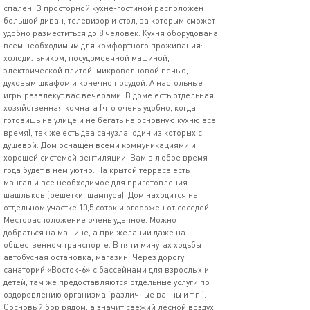
спален. В просторной кухне-гостиной расположен
большой диван, телевизор и стол, за которым сможет
удобно разместиться до 8 человек. Кухня оборудована
всем необходимым для комфортного проживания:
холодильником, посудомоечной машиной,
электрической плитой, микроволновой печью,
духовым шкафом и конечно посудой. А настольные
игры развлекут вас вечерами. В доме есть отдельная
хозяйственная комната (что очень удобно, когда
готовишь на улице и не бегать на основную кухню все
время), так же есть два санузла, один из которых с
душевой. Дом оснащен всеми коммуникациями и
хорошей системой вентиляции. Вам в любое время
года будет в нем уютно. На крытой террасе есть
мангал и все необходимое для приготовления
шашлыков (решетки, шампура). Дом находится на
отдельном участке 10,5 соток и огорожен от соседей.
Месторасположение очень удачное. Можно
добраться на машине, а при желании даже на
общественном транспорте. В пяти минутах ходьбы
автобусная остановка, магазин. Через дорогу
санаторий «Восток-6» с бассейнами для взрослых и
детей, там же предоставляются отдельные услуги по
оздоровлению организма (различные ванны и т.п.).
Сосновый бор рядом, а значит свежий лесной воздух,