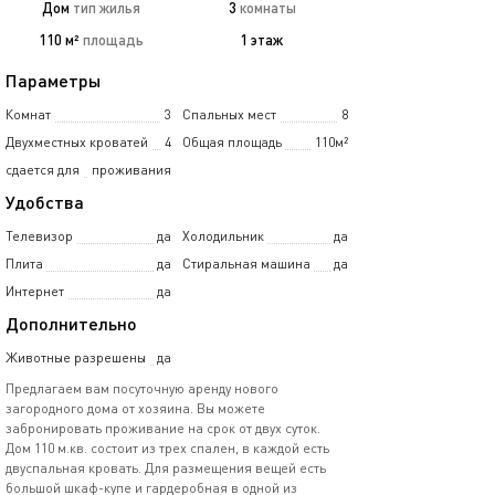
Дом
тип жилья
3
комнаты
110 м²
площадь
1 этаж
Параметры
Комнат
3
Спальных мест
8
Двухместных кроватей
4
Общая площадь
110м²
сдается для
проживания
Удобства
Телевизор
да
Холодильник
да
Плита
да
Стиральная машина
да
Интернет
да
Дополнительно
Животные разрешены
да
Предлагаем вам посуточную аренду нового
загородного дома от хозяина. Вы можете
забронировать проживание на срок от двух суток.
Дом 110 м.кв. состоит из трех спален, в каждой есть
двуспальная кровать. Для размещения вещей есть
большой шкаф-купе и гардеробная в одной из