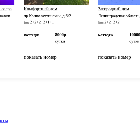
 озера
Kомфoртный дом
Загородный дом
олож...
пр.Коннолахтинский, д.6/2
Ленинградская область,
2+2+2+2+1+1
2+2+2+2
коттедж
8000р.
коттедж
10000
сутки
сутки
показать номер
показать номер
вернуться на главную
акты