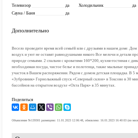
Телевизор
да
Холодильник
да
Сауна / Баня
да
Дополнительно
Весело проведите время всей семьёй или с друзьями в нашем доме. Дом н
воздух и уют не оставят равнодушными никого Все мелочи и детали про
природе семьями. 2 спальни с кроватями 160*200, кухня-гостиная с дива
необходимая посуда, чистое белье и полотенца, также мыльные принадл
участок в Вашем распоряжении. Рядом с домом детская площадка. В 5 м
«Зубровник» Горнолыжный спуск «Северный склон» в Токсово в 30 мин
бассейнов на открытом воздухе «Охта Парк» в 35 минутах.
Поделиться
Объявление №139301 размещено: 11.01.2023 12:06:48, обновлено: 16.01.2023 16:40:03 (по мос