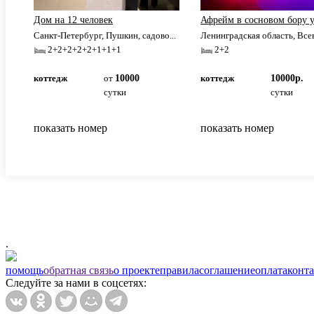
Дом на 12 человек
Афрейм в сосновом бору у
Санкт-Петербург, Пушкин, садово...
Ленинградская область, Всев
2+2+2+2+2+1+1+1
2+2
коттедж
от
10000
коттедж
10000р.
сутки
сутки
показать номер
показать номер
.
помощь
обратная связь
о проекте
правила
соглашение
оплата
конт
Следуйте за нами в соцсетях: