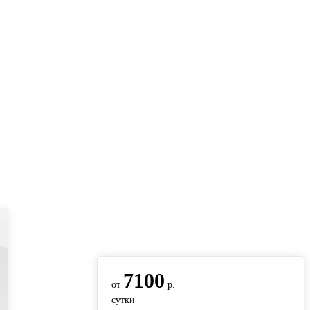
вернуться на главную
7100
от
р.
сутки