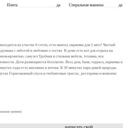
Плита
да
Стиральная машина
да
аходится на участке 6 соток, есть мангал, парковка для 2 авто! Чистый
думаны с заботой и любовью о гостях. В доме есть всё для отдыха на
ном-кроватью, санузел Удобная и стильная мебель, техника, вся
ежности. Дети размещаются бесплатно. Весь дом, баня, терраса, парковка и
инутах езды есть магазины и аптеки. В 30 минутах парк дикой природы
утах Горнолыжный спуск и тюбинговые трассы , рестораны и комплекс
ковскому времени)
написать свой