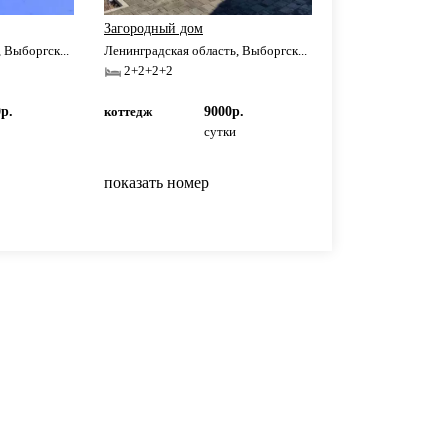
Загородный дом
 Выборгск...
Ленинградская область, Выборгск...
2+2+2+2
р.
коттедж
9000р.
сутки
показать номер