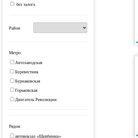
без залога
Район
Метро:
Автозаводская
Буревестник
Бурнаковская
Горьковская
Двигатель Революции
Заречная
Канавинская
Рядом:
Кировская
автовокзал «Щербинки»
Комсомольская