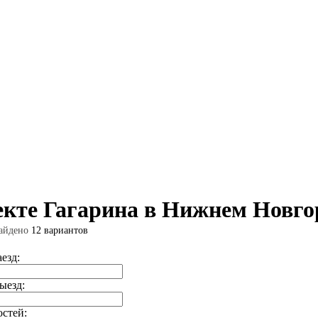
екте Гагарина в Нижнем Новго
айдено
12 вариантов
аезд:
ыезд:
остей: