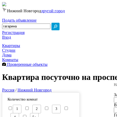
Нижний Новгород
другой город
Подать объявление
Регистрация
Вход
Квартиры
Студии
Дома
Комнаты
Проверенные объекты
Квартира посуточно на просп
Н
Россия
/
Нижний Новгород
З
Количество комнат
В
1
2
3
Г