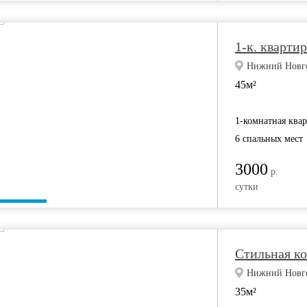
1-к. кварти
Нижний Новгор
45м²
1-комнатная ква
6 спальных мест
3000
р.
сутки
Стильная к
Нижний Новгор
35м²