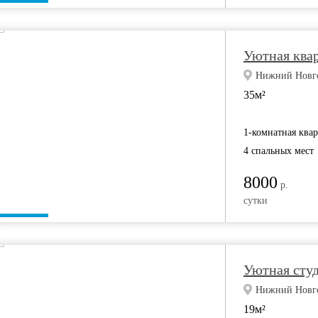
Уютная ква
Нижний Новгор
35м²
1-комнатная ква
4 спальных мест
8000
р.
сутки
Уютная студ
Нижний Новгор
19м²