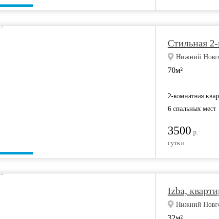
Стильная 2-
Нижний Новгор
70м²
2-комнатная ква
6 спальных мест
3500
р.
сутки
Izba, кварти
Нижний Новгор
32м²