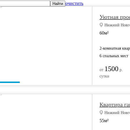
очистить
Найти
Уютная прос
Нижний Новгор
60м²
2-комнатная ква
6 спальных мест
1500
от
р.
сутки
Квартира га
Нижний Новгор
55м²