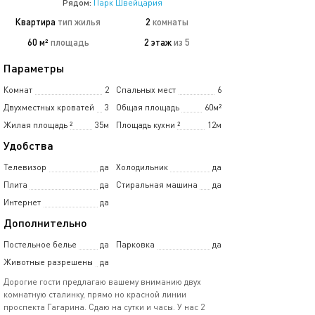
Рядом:
Парк Швейцария
Квартира
тип жилья
2
комнаты
60 м²
площадь
2 этаж
из 5
Параметры
Комнат
2
Спальных мест
6
Двухместных кроватей
3
Общая площадь
60м²
Жилая площадь
²
35м
Площадь кухни
²
12м
Удобства
Телевизор
да
Холодильник
да
Плита
да
Стиральная машина
да
Интернет
да
Дополнительно
Постельное белье
да
Парковка
да
Животные разрешены
да
Дорогие гости предлагаю вашему вниманию двух
комнатную сталинку, прямо но красной линии
проспекта Гагарина. Сдаю на сутки и часы. У нас 2