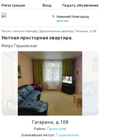
Регистрация
Вход
Подать объявление
Нижний Новгород
другой город
Россия
/
Нижний Новгород
/
Двухкомнатные квартиры
/
Гагарина, д.108
Уютная просторная квартира.
Метро Горьковская.
Гагарина, д.108
Район:
Приокский
Ближайшее метро:
Горьковская