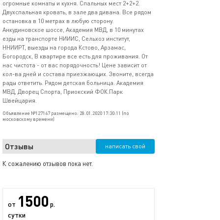
огромные комнаты и кухня. Спальных мест 2+2+2.
Двухспальная кровать, в зале два дивана. Все рядом
остановка в 10 метрах в любую сторону.
Анкудиновское шоссе, Академия МВД, в 10 минутах
езды на транспорте НИИИС, Сельхоз институт,
ННИИРТ, выезды на города Кстово, Арзамас,
Богородск, В квартире все есть для проживания. От
нас чистота - от вас порядочность! Цене зависит от
кол-ва дней и состава приезжающих. Звоните, всегда
рады ответить. Рядом детская больница. Академия
МВД, Дворец Спорта, Приокский ФОК.Парк
Швейцария.
Объявление №127167 размещено: 28.01.2020 17:30:11 (по
московскому времени)
Отзывы
написать свой
К сожалению отзывов пока нет.
1500
от
р.
сутки