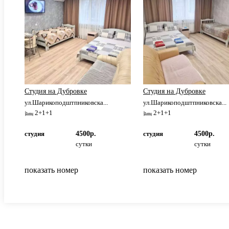
Студия на Дубровке
Студия на Дубровке
ул.Шарикоподштпниковска...
ул.Шарикоподштпниковска...
2+1+1
2+1+1
студия
4500р.
студия
4500р.
сутки
сутки
показать номер
показать номер