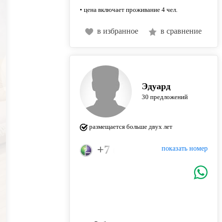
• цена включает проживание 4 чел.
в избранное
в сравнение
Эдуард
30 предложений
размещается больше двух лет
+7 (925) 739-30-50
показать номер