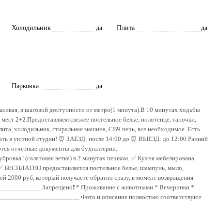
Холодильник
да
Плита
да
Парковка
да
расивая, в шаговой доступности от метро(1 минута).В 10 минутах ходьбы
мест 2+2.Предоставляем свежее постельное белье, полотенце, тапочки,
лита, холодильник, стиральная машина, СВЧ печь, все необходимое. Есть
ать в уютной студии! ⏰ ЗАЕЗД: после 14:00 до ⏰ ВЫЕЗД: до 12:00 Ранний
ются отчетные документы для бухгалтерии.
вка" (салатовая ветка) в 2 минутах пешком. ✅ Кухня мебелирована
. ✅ БЕСПЛАТНО предоставляется постельное белье, шампунь, мыло,
чей 2000 руб, который получаете обратно сразу, в момент возвращения
___________ Запрещено❗ * Проживание с животными * Вечеринки *
________________________ Фото и описание полностью соответствуют