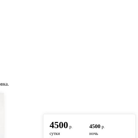
вка.
вернуться на главную
4500
4500
р.
р.
сутки
ночь