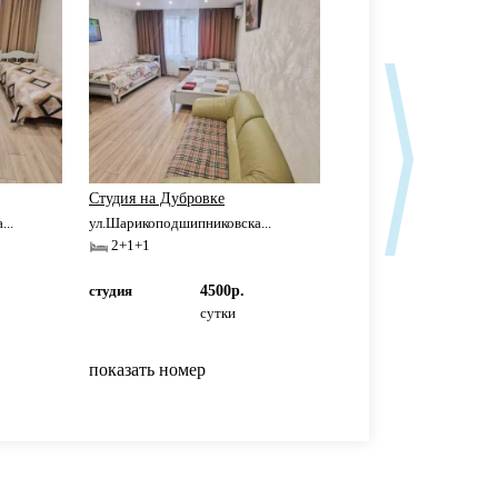
Студия на Дубровке
Студия на Дубровке
..
ул.Шарикоподшипниковска...
ул.Шарникоподшипников
2+1+1
2+1
студия
4500р.
студия
4000р
сутки
сутки
показать номер
показать номер