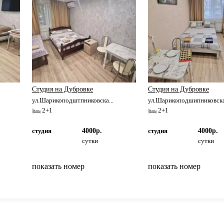
Студия на Дубровке
Студия на Дубровке
ул.Шарикоподштпниковска...
ул.Шарикоподшипниковска.
2+1
2+1
студия
4000р.
студия
4000р.
сутки
сутки
показать номер
показать номер
вернуться на главную