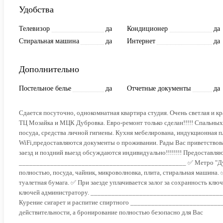
Удобства
Телевизор
да
Кондиционер
да
Стиральная машина
да
Интернет
да
Дополнительно
Постельное белье
да
Отчетные документы
да
Сдается посуточно, однокомнатная квартира студия. Очень светлая и к
ТЦ Мозайка и МЦК Дубровка. Евро-ремонт только сделан!!!!! Спальных 
посуда, средства личной гигиены. Кухня мебелирована, индукционная п
WiFi,предоставляются документы о проживании. Рады Вас приветствов
заезд и поздний выезд обсуждаются индивидуально!!!!!!!! Предоставля
________________________________________________ ✅ Метро "Дубро
полностью, посуда, чайник, микроволновка, плита, стиральная машина
туалетная бумага. ✅ При заезде уплачивается залог за сохранность клю
ключей администратору. _______________________________________
Курение сигарет и распитие спиртного __________________________
действительности, а бронирование полностью безопасно для Вас