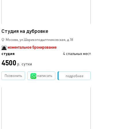
Ещё фото
30м²
Студия на дубровке
Студия на дубр
Москва, ул.Шарикоподштпниковская, д.18
моментальное бронирование
студия
4 спальных мест
студия
4500
4500
р.
сутки
Позвонить
написать
Забронировать
подробнее
обновлено 07.09.2025
Ещё фото