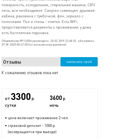
поверхность, холодильник, стиральная машина, СВЧ
печь, все необходимое. Санузел совмещен: душевая
кабина, раковина с тумбочкой, фен, зеркало с
полочками. Пол и стены – плитка. Есть WiFi,
предоставляются документы о проживании, у дома
есть бесплатная парковка.
Объявление №114056 размещено: 20.02.2019 22:48:01, обновлено:
07.09.2025 05:47:05 (по московскому времени)
Отзывы
написать свой
К сожалению отзывов пока нет.
3300
3600
от
р.
р.
сутки
ночь
• цена включает проживание 2 чел.
• страховой депозит - 1000 р.
(возвращается при выезде)