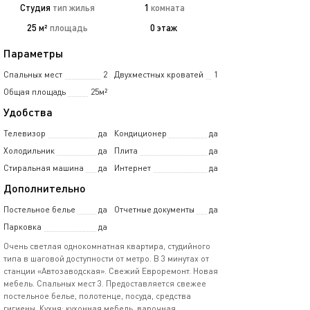
Студия
тип жилья
1
комната
25 м²
площадь
0 этаж
Параметры
Спальных мест
2
Двухместных кроватей
1
Общая площадь
25м²
Удобства
Телевизор
да
Кондиционер
да
Холодильник
да
Плита
да
Стиральная машина
да
Интернет
да
Дополнительно
Постельное белье
да
Отчетные документы
да
Парковка
да
Очень светлая однокомнатная квартира, студийного
типа в шаговой доступности от метро. В 3 минутах от
станции «Автозаводская». Свежий Евроремонт. Новая
мебель. Спальных мест 3. Предоставляется свежее
постельное белье, полотенце, посуда, средства
гигиены. Кухня: кухонная мебель, варочная