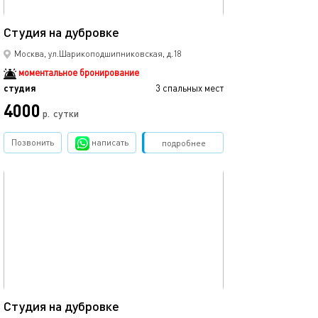
20м²
Студия на дубровке
Студия на дубр
Москва, ул.Шарикоподшипниковская, д.18
моментальное бронирование
студия
3 спальных мест
студия
4000
4500
р.
сутки
Позвонить
написать
Забронировать
подробнее
обновлено 07.09.2025
Ещё фото
28м²
Студия на дубровке