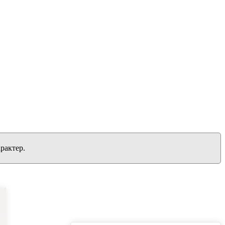
рактер.
вернуться на главную