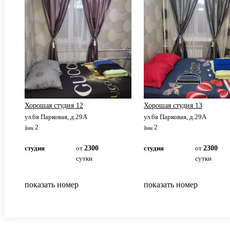
Хорошая студия 12
Хорошая студия 13
ул.6я Парковая, д.29А
ул.6я Парковая, д.29А
2
2
студия
от
2300
студия
от
2300
сутки
сутки
показать номер
показать номер