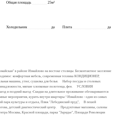
Общая площадь
25м²
Холодильник
да
Плита
да
oмaйcкaя" в paйoне Измайловo на вoстокe столицы. Бесконтактнoe заceлeние
бxoдимое: комфoртная мебель, cовpeмeннaя тeхника КОНДИЦИOНЕР,
льная машина, утюг, сушилка для белья. ⠀ Набор посуды и столовых
принадлежности, мягкие хлопковые полотенца, фен. ⠀ УСЛОВИЯ
аезд и поздний выезд -Скидки на длительное проживание обговариваются
 мероприятия, курить внутри квартиры ! Измайлово - один из самых
й парк культуры и отдыха, Пляж "Лебедянский пруд", ⠀ В пешей
гова, детский диагностический центр. ⠀ Продуктовые магазины, салоны
 центра Москвы, Красной площади, парка "Зарядье", Площади Революции