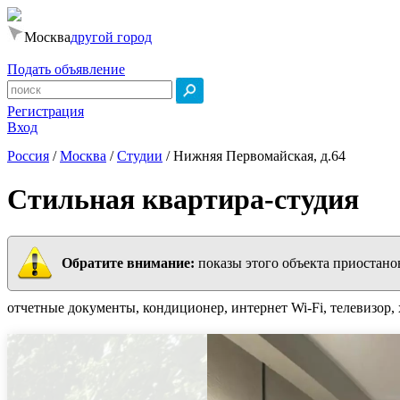
Москва
другой город
Подать объявление
Регистрация
Вход
Россия
/
Москва
/
Студии
/
Нижняя Первомайская, д.64
Стильнaя квapтиpа-студия
Обратите внимание:
показы этого объекта приостано
отчетные документы, кондиционер, интернет Wi-Fi, телевизор,