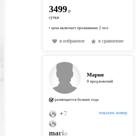
3499
р.
сутки
• цена включает проживание 2 чел.
в избранное
в сравнение
Мария
0 предложений
размещается больше года
+7 (926) 767-95-47
показать номер
maria.silverstova@yandex.