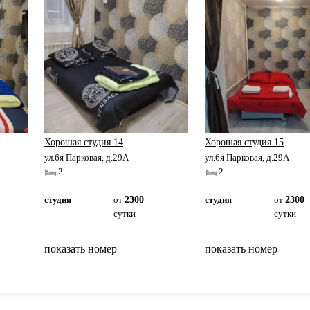
Хорошая студия 14
Хорошая студия 15
ул.6я Парковая, д.29А
ул.6я Парковая, д.29А
2
2
студия
от
2300
студия
от
2300
сутки
сутки
показать номер
показать номер