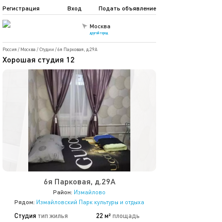
Регистрация
Вход
Подать объявление
Москва
другой город
Россия
/
Москва
/
Студии
/
6я Парковая, д.29А
Хорошая студия 12
6я Парковая, д.29А
Район:
Измайлово
Рядом:
Измайловский Парк культуры и отдыха
Студия
тип жилья
22 м²
площадь