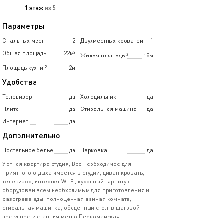
1 этаж
из 5
Параметры
Спальных мест
2
Двухместных кроватей
1
Общая площадь
22м²
Жилая площадь
²
18м
Площадь кухни
²
2м
Удобства
Телевизор
да
Холодильник
да
Плита
да
Стиральная машина
да
Интернет
да
Дополнительно
Постельное белье
да
Парковка
да
Уютная квартира студия, Всё необходимое для
приятного отдыха имеется в студии, диван кровать,
телевизор, интернет Wi-Fi, кухонный гарнитур,
оборудован всем необходимым для приготовления и
разогрева еды, полноценная ванная комната,
стиральная машинка, обеденный стол, в шаговой
доступности станция метро Первомайская,