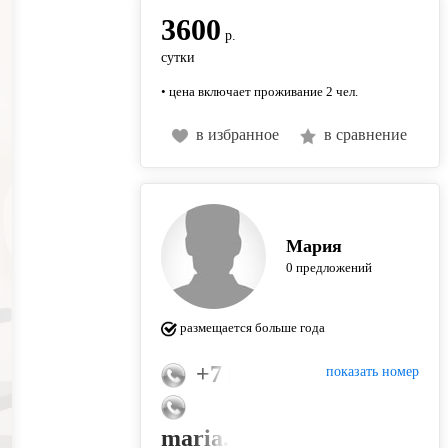
3600
р.
сутки
• цена включает проживание 2 чел.
в избранное
в сравнение
Мария
0 предложений
размещается больше года
+7 (926) 767-95-47
показать номер
maria.silverstova@yandex.