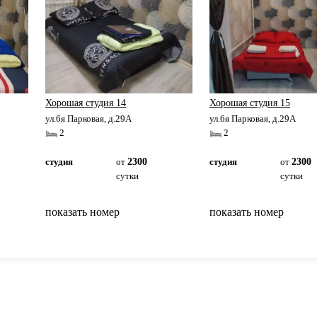
Хорошая студия 14
Хорошая студия 15
ул.6я Парковая, д.29А
ул.6я Парковая, д.29А
2
2
студия
от
2300
студия
от
2300
сутки
сутки
показать номер
показать номер
вернуться на главную