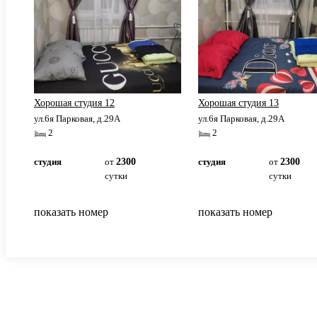
Хорошая студия 12
Хорошая студия 13
ул.6я Парковая, д.29А
ул.6я Парковая, д.29А
2
2
студия
от
2300
студия
от
2300
сутки
сутки
показать номер
показать номер