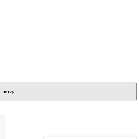
рактер.
вернуться на главную