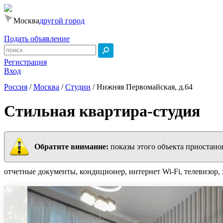
Москва
другой город
Подать объявление
Регистрация
Вход
Россия
/
Москва
/
Студии
/
Нижняя Первомайская, д.64
Стильнaя квapтиpа-студия
Обратите внимание:
показы этого объекта приостано
отчетные документы, кондиционер, интернет Wi-Fi, телевизор,