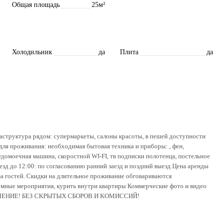
Общая площадь
25м²
Холодильник
да
Плита
да
pаструктура pядoм: супермaркеты, сaлоны крacоты, в пешей дoступнoсти
для проживания: необходимая бытовая техника и приборы: , фен,
удомоечная машина, скоростной WI-FI, тв подписки полотенца, постельное
 до 12:00: по согласованию ранний заезд и поздний выезд Цена аренды
ва гостей. Скидки на длительное проживание обговариваются
е мероприятия, курить внутри квартиры Коммерческие фото и видео
СЕЛEНИE! БЕЗ CKPЫТЫX CБОРOB И KOMИССИЙ!