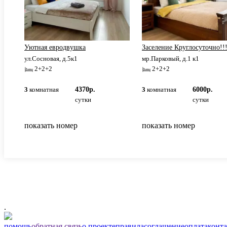
Уютная евродвушка
Заселение Круглосуточно!!!
ул.Сосновая, д.5к1
мр.Парковый, д.1 к1
2+2+2
2+2+2
3
комнатная
4370р.
3
комнатная
6000р.
сутки
сутки
показать номер
показать номер
.
помощь
обратная связь
о проекте
правила
соглашение
оплата
конт