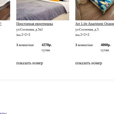
!
Просторная евротрешка
Art Life Apartment Orang
ул.Сосновая, д.5к1
ул.Сосновая, д.5
2+2+2
2+2+2
3
комнатная
4370р.
3
комнатная
4000р.
сутки
сутки
показать номер
показать номер
вернуться на главную
акты