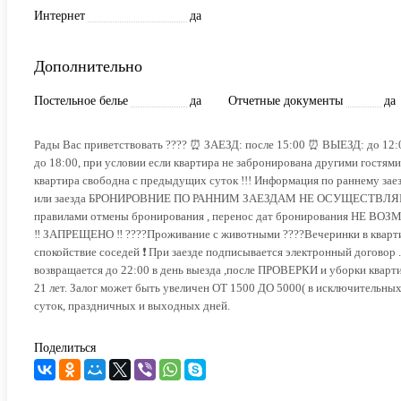
Интернет
да
Дополнительно
Постельное белье
да
Отчетные документы
да
Рады Вас приветствовать ???? ⏰ ЗАЕЗД: после 15:00 ⏰ ВЫЕЗД: до 1
до 18:00, при условии если квартира не забронирована другими гостя
квартира свободна с предыдущих суток !!! Информация по раннему за
или заезда БРОНИРОВНИЕ ПО РАННИМ ЗАЕЗДАМ НЕ ОСУЩЕСТВЛЯЕТСЯ 
правилами отмены бронирования , перенос дат бронирования НЕ
‼️ ЗАПРЕЩЕНО ‼️ ????Проживание с животными ????Вечеринки в кварт
спокойствие соседей ❗ При заезде подписывается электронный договор .
возвращается до 22:00 в день выезда ,после ПРОВЕРКИ и уборки кварти
21 лет. Залог может быть увеличен ОТ 1500 ДО 5000( в исключительных 
суток, праздничных и выходных дней.
Поделиться