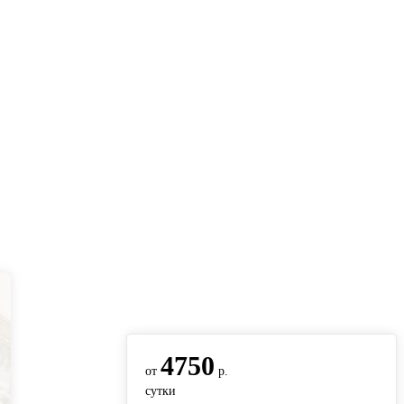
вернуться на главную
4750
от
р.
сутки