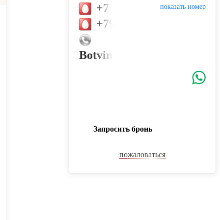
+7 (989) 831-28-38
показать номер
+79152224762
Botvinkina1998@yandex.ru
Запросить бронь
пожаловаться