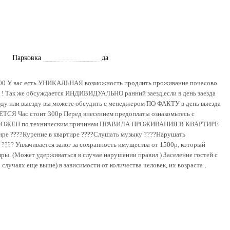
Парковка
да
2:00 У вас есть УНИКАЛЬНАЯ возможность продлить проживание почасово
ми ! Так же обсуждается ИНДИВИДУАЛЬНО ранний заезд,если в день заезда
езду или выезду вы можете обсудить с менеджером ПО ФАКТУ в день выезда
Час стоит 300р Перед внесением предоплаты ознакомьтесь с
 ВОЗМОЖЕН по техническим причинам ПРАВИЛА ПРОЖИВАНИЯ В КВАРТИРЕ
ире ????Курение в квартире ????Слушать музыку ????Нарушать
 ???? Уплачивается залог за сохранность имущества от 1500р, который
ры. (Может удерживаться в случае нарушении правил ) Заселение гостей с
случаях еще выше) в зависимости от количества человек, их возраста ,