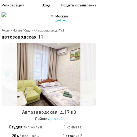
Регистрация
Вход
Подать объявление
Москва
другой город
Россия
/
Москва
/
Студии
/
Автозаводская, д.17 к3
автозаводская 11
Автозаводская, д.17 к3
Район:
Донской
Студия
тип жилья
1
комната
20 м²
площадь
1 этаж
из 5