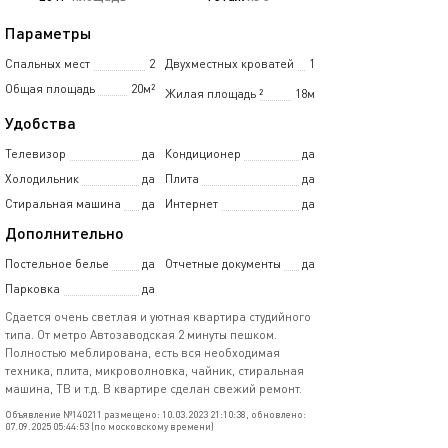
Параметры
Спальных мест
2
Двухместных кроватей
1
Общая площадь
20м²
Жилая площадь
²
18м
Удобства
Телевизор
да
Кондиционер
да
Холодильник
да
Плита
да
Стиральная машина
да
Интернет
да
Дополнительно
Постельное белье
да
Отчетные документы
да
Парковка
да
Сдается очень светлая и уютная квартира студийного
типа. От метро Автозаводская 2 минуты пешком.
Полностью меблирована, есть вся необходимая
техника, плита, микроволновка, чайник, стиральная
машина, ТВ и т.д. В квартире сделан свежий ремонт.
Объявление №140211 размещено: 10.03.2023 21:10:38, обновлено:
07.09.2025 05:44:53 (по московскому времени)