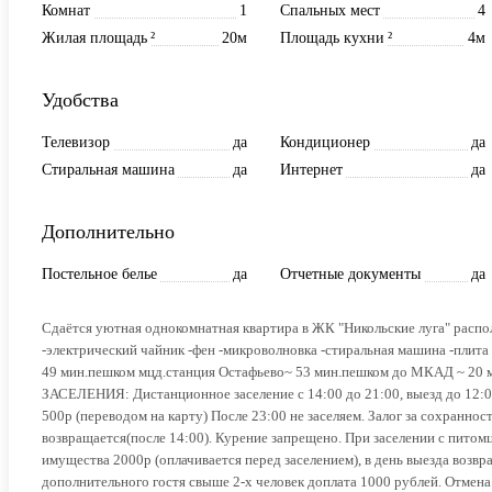
Комнат
1
Спальных мест
4
Жилая площадь
²
20м
Площадь кухни
²
4м
Удобства
Телевизор
да
Кондиционер
да
Стиральная машина
да
Интернет
да
Дополнительно
Постельное белье
да
Отчетные документы
да
Сдаётся уютная однокомнатная квартира в ЖК "Никольские луга" рас
-электрический чайник -фен -микроволновка -стиральная машина -пли
49 мин.пешком мцд.станция Остафьево~ 53 мин.пешком до МКАД ~ 20 
ЗАСЕЛЕНИЯ: Дистанционное заселение с 14:00 до 21:00, выезд до 12:00
500р (переводом на карту) После 23:00 не заселяем. Залог за сохраннос
возвращается(после 14:00). Курение запрещено. При заселении с питом
имущества 2000р (оплачивается перед заселением), в день выезда возвра
дополнительного гостя свыше 2-х человек доплата 1000 рублей. Отмен