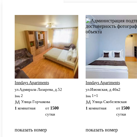
Inndays Apartments
Inndays Apartments
ул.Адмирала Лазарева, д.52
ул.Изюмская, д.46к2
2
1+1
Улица Горчакова
Улица Скобелевская
1
комнатная
от
1500
1
комнатная
от
1500
сутки
сутки
показать номер
показать номер