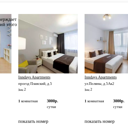
Inndays Apartments
Inndays Apartments
проезд Плавский, д.5
ул.Поляны, д.5Ак2
2
2
1
комнатная
3000р.
1
комнатная
3000р.
сутки
сутки
показать номер
показать номер