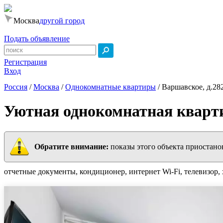
Москва
другой город
Подать объявление
Регистрация
Вход
Россия
/
Москва
/
Однокомнатные квартиры
/
Варшавское, д.28
Уютная однокомнатная кварт
Обратите внимание:
показы этого объекта приостано
отчетные документы, кондиционер, интернет Wi-Fi, телевизор, 