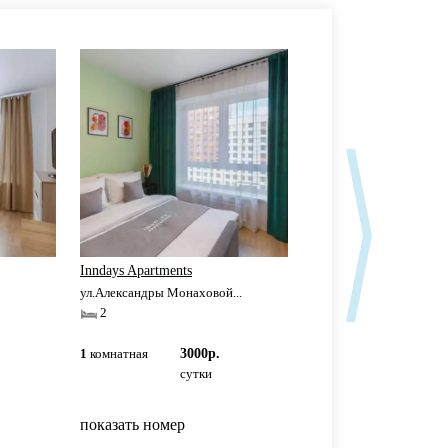
Inndays Apartments
Inndays Apartments
ул.Александры Монаховой...
ул.Александры Монахов
2
2
1
комнатная
3000р.
1
комнатная
3000р
сутки
сутки
показать номер
показать номер