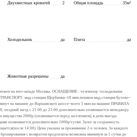
Двухместных кроватей
2
Общая площадь
35м²
Холодильник
да
Плита
да
Животные разрешены
да
положен на юго-западе Москвы. ОСНАЩЕНИЕ: -телевизор -холодильник
та ТРАНСПОРТ: мцд.станция Щербинка~18 мин.пешком мцд.станция Бутово~
минут на машине до Варшавского шоссе~всего 5 мин.на машине ПРАВИЛА
; поздний заезд с 21:00 до 23:00 дополнительно оплачивается менеджеру
ть имущества 2000р (оплачивается перед заселением), в день выезда
цами оплачивается дополнительно 1000р/сутки. Залог за сохранность
щается(после 14:00). Цена указана за проживание 2-х человек. За каждого
а бронирования с возвратом предоплаты возможна минимум за 1 сутки до