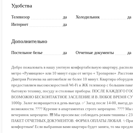
Удобства
Телевизор
да
Холодильник
да
Интернет
да
Дополнительно
Постельное белье
да
Отчетные документы
да
Добро пожаловать в нашу уютную комфортабельную квартиру, располо
метро «Румянцево» или 10 минут езды от метро « Тропарево» .Рассто
Дмитрия Рогачева на автомобиле не более 10 минут. Квартира оборудо
предоставляем высокоскоростной Wi-Fi и ЖК телевизор с большим пак
бытовую технику, посуду и столовые приборы. ПОСЛЕ КАЖДОГ
ВОЗМОЖНО БЕСКОНТАКТНОЕ ЗАСЕЛЕНИЕ И В ЛЮБОЕ ВРЕМЯ СУТОК ❗️❗️❗️
1000р. Залог возвращается в день выезда. ✅ Заезд после 14-00, выезд д
возможности. ???? Курение в апартаментах строго запрещено. ???? Мы 
вечеринок запрещено. ❗️❗️❗️ Мы просим вас соблюдать режим тиш
ПАКЕТ ОТЧЕТНЫХ ДОКУМЕНТОВ. ФОРМА ОПЛАТЫ ЛЮБАЯ. ✨Приезжайте,
комфортным! Если выбранная вами квартира будет занята, то мы предло