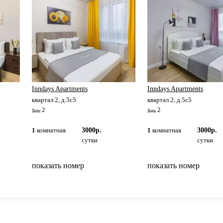
Inndays Apartments
Inndays Apartments
квартал 2, д.5с5
квартал 2, д.5с5
2
2
1
комнатная
3000р.
1
комнатная
3000р.
сутки
сутки
показать номер
показать номер
вернуться на главную