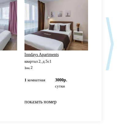
Inndays Apartments
Inndays Apartments
квартал 2, д.5с1
квартал 2, д.5с3
2
2
1
комнатная
3000р.
1
комнатная
3000р
сутки
сутки
показать номер
показать номер