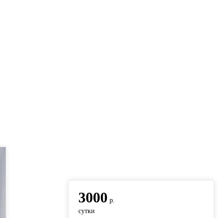
вернуться на главную
3000
р.
сутки