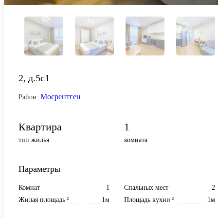
2, д.5с1
Мосрентген
Район:
Квартира
1
тип жилья
комната
Параметры
Комнат
1
Спальных мест
2
Жилая площадь
²
1м
Площадь кухни
²
1м