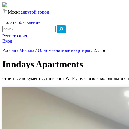
Москва
другой город
Подать объявление
Регистрация
Вход
Россия
/
Москва
/
Однокомнатные квартиры
/
2, д.5с1
Inndays Apartments
отчетные документы, интернет Wi-Fi, телевизор, холодильник, 