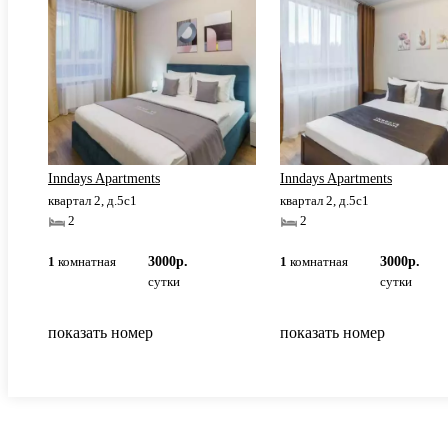
Inndays Apartments
Inndays Apartments
квартал 2, д.5с1
квартал 2, д.5с1
2
2
1
комнатная
3000р.
1
комнатная
3000р.
сутки
сутки
показать номер
показать номер