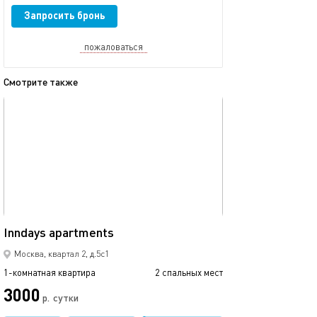
Запросить бронь
пожаловаться
Смотрите также
обновлено сегодня
Ещё фото
35м²
Inndays apartments
Inndays apartme
Москва, квартал 2, д.5с1
1-комнатная квартира
2 спальных мест
1-комнатная квартира
3000
3000
р.
сутки