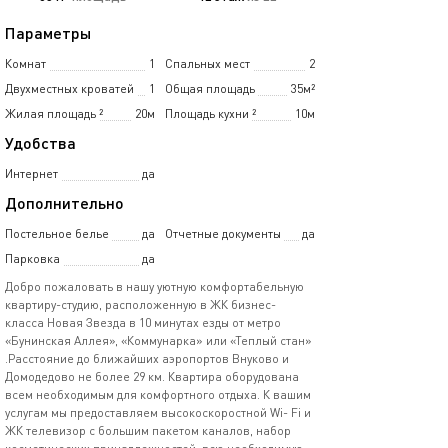
Параметры
Комнат
1
Спальных мест
2
Двухместных кроватей
1
Общая площадь
35м²
Жилая площадь
²
20м
Площадь кухни
²
10м
Удобства
Интернет
да
Дополнительно
Постельное белье
да
Отчетные документы
да
Парковка
да
Добро пожаловать в нашу уютную комфортабельную
квартиру-студию, расположенную в ЖК бизнес-
класса Новая Звезда в 10 минутах езды от метро
«Бунинская Аллея», «Коммунарка» или «Теплый стан»
.Расстояние до ближайших аэропортов Внуково и
Домодедово не более 29 км. Квартира оборудована
всем необходимым для комфортного отдыха. К вашим
услугам мы предоставляем высокоскоростной Wi- Fi и
ЖК телевизор с большим пакетом каналов, набор