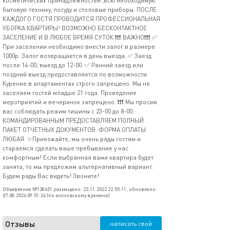
косметических принадлежностей ,всю необходимую
бытовую технику, посуду и столовые приборы. ПОСЛЕ
КАЖДОГО ГОСТЯ ПРОВОДИТСЯ ПРОФЕССИОНАЛЬНАЯ
УБОРКА КВАРТИРЫ! ВОЗМОЖНО БЕСКОНТАКТНОЕ
ЗАСЕЛЕНИЕ И В ЛЮБОЕ ВРЕМЯ СУТОК ❗️❗️❗️ ВАЖНО❗️❗️❗️ ✅
При заселении необходимо внести залог в размере
1000р. Залог возвращается в день выезда. ✅ Заезд
после 14-00, выезд до 12-00. ✅ Ранний заезд или
поздний выезд предоставляется по возможности.
Курение в апартаментах строго запрещено. Мы не
заселяем гостей младше 21 года. Проведение
мероприятий и вечеринок запрещено. ❗️❗️❗️ Мы просим
вас соблюдать режим тишины с 23-00 до 8-00.
КОМАНДИРОВАННЫМ ПРЕДОСТАВЛЯЕМ ПОЛНЫЙ
ПАКЕТ ОТЧЕТНЫХ ДОКУМЕНТОВ .ФОРМА ОПЛАТЫ
ЛЮБАЯ. ✨Приезжайте, мы очень рады гостям и
стараемся сделать ваше пребывание у нас
комфортным! Если выбранная вами квартира будет
занята, то мы предложим альтернативный вариант.
Будем рады Вас видеть! Звоните!
Объявление №138651 размещено: 23.11.2022 22:55:11, обновлено:
07.08.2026 09:51:26 (по московскому времени)
Отзывы
написать свой