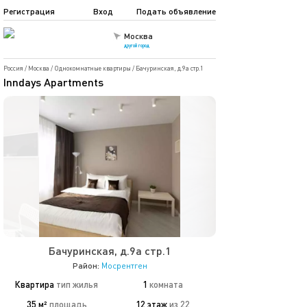
Регистрация
Вход
Подать объявление
Москва
другой город
Россия
/
Москва
/
Однокомнатные квартиры
/
Бачуринская, д.9а стр.1
Inndays Apartments
Бачуринская, д.9а стр.1
Район:
Мосрентген
Квартира
тип жилья
1
комната
35 м²
площадь
12 этаж
из 22