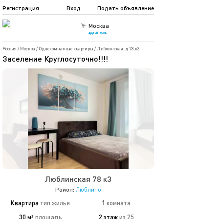
Регистрация
Вход
Подать объявление
Москва
другой город
Россия
/
Москва
/
Однокомнатные квартиры
/
Люблинская, д.78 к3
Заселение Круглосуточно!!!!
Люблинская 78 к3
Район:
Люблино
Квартира
тип жилья
1
комната
30 м²
площадь
2 этаж
из 25