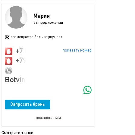
Мария
32 предложения
размещается больше двух лет
+7 (989) 831-28-38
показать номер
+79152224762
Botvinkina1998@yandex.ru
Запросить бронь
пожаловаться
Смотрите также