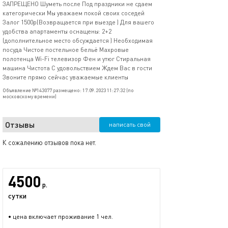
ЗАПРЕЩЕНО Шуметь после Под праздники не сдаем
категорически Мы уважаем покой своих соседей
Залог 1500р(Возвращается при выезде ) Для вашего
удобства апартаменты оснащены: 2+2
(дополнительное место обсуждается ) Необходимая
посуда Чистое постельное бельё Махровые
полотенца Wi-Fi телевизор Фен и утюг Стиральная
машина Чистота С удовольствием Ждем Вас в гости
Звоните прямо сейчас уважаемые клиенты
Объявление №143077 размещено: 17.09.2023 11:27:32 (по
московскому времени)
Отзывы
написать свой
К сожалению отзывов пока нет.
4500
р.
сутки
• цена включает проживание 1 чел.