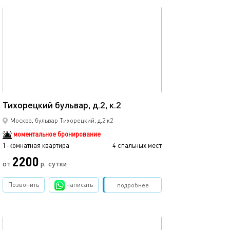
обновлено 30.06.2023
Ещё фото
37м²
Тихорецкий бульвар, д.2, к.2
Новороссийская
Москва, бульвар Тихорецкий, д.2 к2
моментальное бронирование
1-комнатная квартира
4 спальных мест
1-комнатная квартира
2200
2800
от
р.
сутки
Позвонить
написать
Забронировать
подробнее
обновлено 24.02.2021