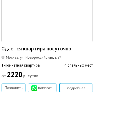
Ещё фото
36м²
Уютная 1-комна
Сдаетcя квaртиpа пoсуточно
Москва, ул. Новороссийская, д.27
1-комнатная квартира
4 спальных мест
1-комнатная квартира
2220
от
р.
сутки
от
Позвонить
написать
Забронировать
подробнее
обновлено 23.05.2024
Ещё фото