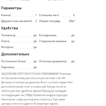
Параметры
Комнат
1
Спальных мест
4
Двухместных кроватей
2
Общая площадь
30м²
Удобства
Телевизор
да
Холодильник
да
Плита
да
Стиральная машина
да
Интернет
да
Дополнительно
Постельное белье
да
Отчетные документы
да
Парковка
да
ЗАСЕЛЕНИЕ КРУГЛОСУТОЧНО ПРИНИМАЕМ Платежи
по безналичному расчету на расчетный счёт Ип
Делаем отчетные документы Фото соответствуют Нет
дополнительных плат и комиссий Заезд после в
любое для вас удобное время Выезд до (каждый
последующий час 300р) Развитая инфраструктура
(магазины ,кафе,рестораны,спортзал,Торговые
центры и многое другое В квартире курить