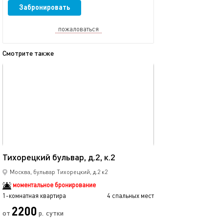
Забронировать
пожаловаться
Смотрите также
обновлено 30.06.2023
Ещё фото
37м²
Тихорецкий бульвар, д.2, к.2
Новороссийская
Москва, бульвар Тихорецкий, д.2 к2
моментальное бронирование
1-комнатная квартира
4 спальных мест
1-комнатная квартира
2200
2800
от
р.
сутки