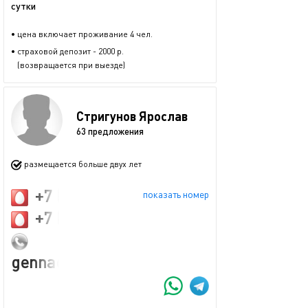
сутки
• цена включает проживание 4 чел.
• страховой депозит - 2000 р.
(возвращается при выезде)
Стригунов Ярослав
63 предложения
размещается больше двух лет
+7 (905) 438-07-58
показать номер
+7 (926) 929-29-62
gennadystrigunov@yandex.ru