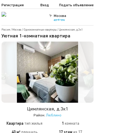
Регистрация
Вход
Подать объявление
Москва
другой город
Россия
/
Москва
/
Однокомнатные квартиры
/
Цимлянская, д.3к1
Уютная 1-комнатная квартира
Цимлянская, д.3к1
Район:
Люблино
Квартира
тип жилья
1
комната
40 м²
площадь
17 этаж
из 17