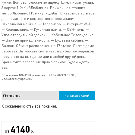
кухне. Дом расположен по адресу: Цимлянская улица,
3 корпус 1, ЖК «ВЛюблино». Ближайшая станция —
метро Люблино (15 минут ходьбы). В квартире есть всё
для приятного и комфортного проживания: —
Стиральная машина. — Телевизор. — Интернет Wi-Fi.
— Холодильник. — Кухонная плита. — СВЧ-печь. —
Утюг с гладильной доской. — Кабельное Телевидение.
— Ванные принадлежности. — Душевая кабина. —
Балкон. Объект расположен на 17 этаже. Лифт в доме
работает. Вы можете снять квартиру без посредников
посуточно на выходные или в любой другой день.
Бронируйте заселение прямо сейчас. Будем ждать
вас
Объявление №141970 размещено: 20.06.2023 21:17:34 (по
московскому времени)
Отзывы
написать свой
К сожалению отзывов пока нет.
4140
от
р.