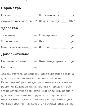
Параметры
Комнат
1
Спальных мест
4
Двухместных кроватей
2
Общая площадь
40м²
Удобства
Телевизор
да
Кондиционер
да
Холодильник
да
Плита
да
Стиральная машина
да
Интернет
да
Дополнительно
Постельное белье
да
Отчетные документы
да
Парковка
да
Эта замечательная однокомнатная квартира создана
для тех, кто ценит комфорт и стильный дизайн.
Качественный ремонт, декоративные искусственные
растения, красивая кухня, чистота и порядок — всё
это не оставит вас равнодушными. Отличный вариант
для романтической или дружеской встречи, или
отдыха семьи с детьми. В вашем распоряжении одна
большая двухместная кровать и раскладной диван на