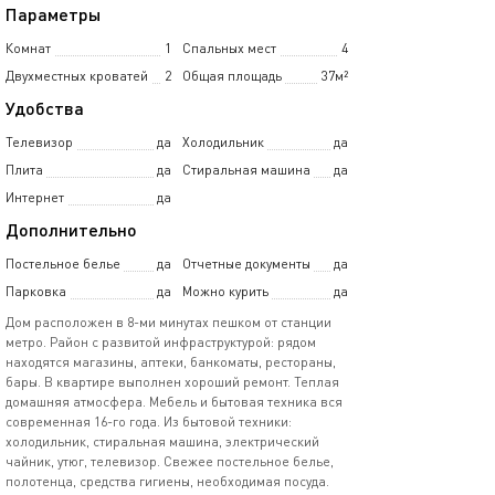
Параметры
Комнат
1
Спальных мест
4
Двухместных кроватей
2
Общая площадь
37м²
Удобства
Телевизор
да
Холодильник
да
Плита
да
Стиральная машина
да
Интернет
да
Дополнительно
Постельное белье
да
Отчетные документы
да
Парковка
да
Можно курить
да
Дом расположен в 8-ми минутах пешком от станции
метро. Район с развитой инфраструктурой: рядом
находятся магазины, аптеки, банкоматы, рестораны,
бары. В квартире выполнен хороший ремонт. Теплая
домашняя атмосфера. Мебель и бытовая техника вся
современная 16-го года. Из бытовой техники:
холодильник, стиральная машина, электрический
чайник, утюг, телевизор. Свежее постельное белье,
полотенца, средства гигиены, необходимая посуда.