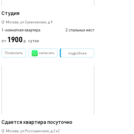
20м²
Студия
Сдаетcя квaрти
Москва, ул.Сухановская, д.9
1-комнатная квартира
2 спальных мест
1-комнатная квартира
1900
от
р.
сутки
от
Позвонить
написать
Забронировать
подробнее
обновлено 19.02.2021
Ещё фото
28м²
Сдаетcя квaртиpа пoсуточно
Сдаетcя квaрти
Москва, ул.Россошанская, д.2 к2