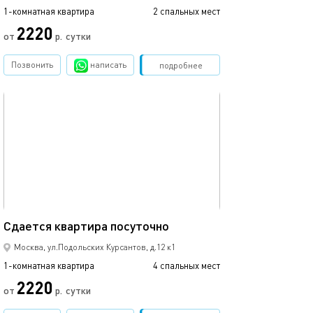
1-комнатная квартира
2 спальных мест
1-комнатная квартира
2220
от
р.
сутки
от
Позвонить
написать
Забронировать
подробнее
обновлено 19.02.2021
Ещё фото
36м²
Сдаетcя квaртиpа пoсуточно
Сдаетcя квaрти
Москва, ул.Подольских Курсантов, д.12 к1
1-комнатная квартира
4 спальных мест
1-комнатная квартира
2220
от
р.
сутки
от