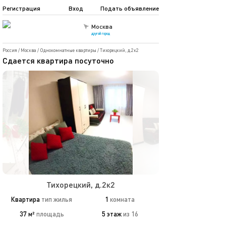
Регистрация
Вход
Подать объявление
Москва
другой город
Россия
/
Москва
/
Однокомнатные квартиры
/
Тихорецкий, д.2к2
Сдаетcя квaртиpа пoсуточно
Тихорецкий, д.2к2
Квартира
тип жилья
1
комната
37 м²
площадь
5 этаж
из 16