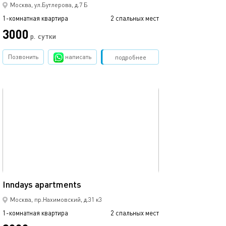
Москва, ул.Бутлерова, д.7 Б
1-комнатная квартира
2 спальных мест
1-комнатная квартира
3000
3000
р.
сутки
Позвонить
написать
Забронировать
подробнее
обновлено сегодня
Ещё фото
48м²
Inndays apartments
1-к. квартира, 3
Москва, пр.Нахимовский, д.31 к3
1-комнатная квартира
2 спальных мест
1-комнатная квартира