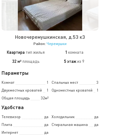
Новочеремушкинская, д.53 к3
Район:
Черемушки
Квартира
тип жилья
1
комната
32 м²
площадь
5 этаж
из 9
Параметры
Комнат
1
Спальных мест
3
Двухместных кроватей
1
Одноместных кроватей
1
Общая площадь
32м²
Удобства
Телевизор
да
Холодильник
да
Плита
да
Стиральная машина
да
Интернет
да