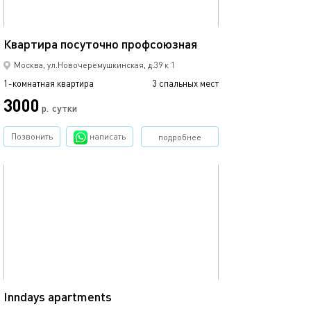
38м²
Квартира посуточно профсоюзная
Inndays apartme
Москва, ул.Новочеремушкинская, д.39 к 1
1-комнатная квартира
3 спальных мест
1-комнатная квартира
3000
р.
сутки
от
Позвонить
написать
подробнее
обновлено сегодня
Ещё фото
30м²
Inndays apartments
Inndays apartme