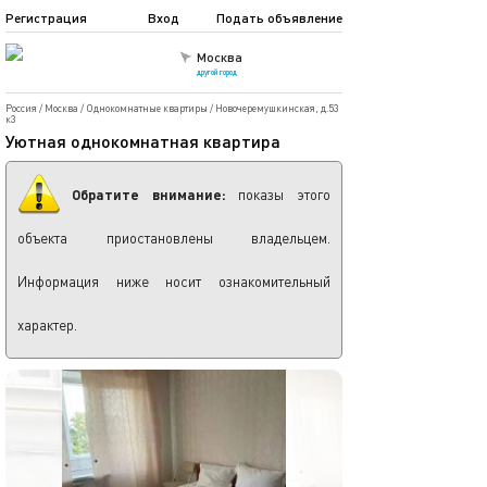
Регистрация
Вход
Подать объявление
Москва
другой город
Россия
/
Москва
/
Однокомнатные квартиры
/
Новочеремушкинская, д.53
к3
Уютная однокомнатная квартира
Обратите внимание:
показы этого
объекта приостановлены владельцем.
Информация ниже носит ознакомительный
характер.