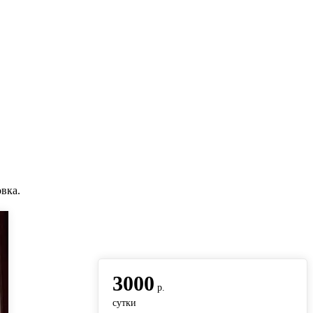
вка.
вернуться на главную
3000
р.
сутки