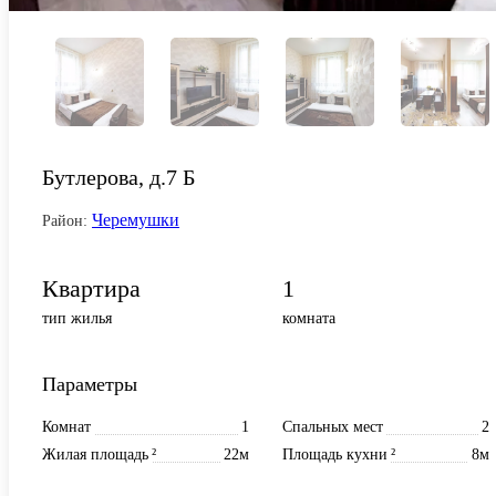
Бутлерова, д.7 Б
Черемушки
Район:
Квартира
1
тип жилья
комната
Параметры
Комнат
1
Спальных мест
2
Жилая площадь
²
22м
Площадь кухни
²
8м