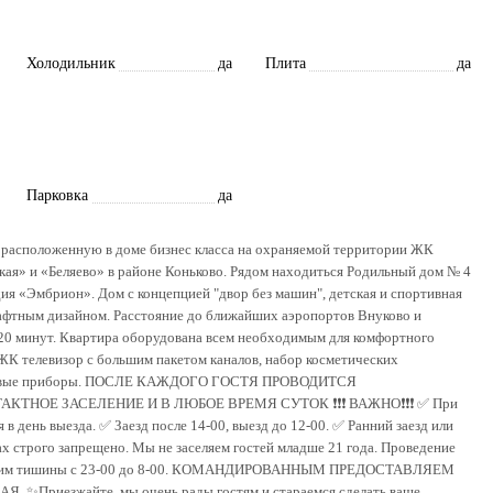
Холодильник
да
Плита
да
Парковка
да
расположенную в доме бизнес класса на охраняемой территории ЖК
кая» и «Беляево» в районе Коньково. Рядом находиться Родильный дом № 4
я «Эмбрион». Дом с концепцией "двор без машин", детская и спортивная
афтным дизайном. Расстояние до ближайших аэропортов Внуково и
е 20 минут. Квартира оборудована всем необходимым для комфортного
ЖК телевизор с большим пакетом каналов, набор косметических
столовые приборы. ПОСЛЕ КАЖДОГО ГОСТЯ ПРОВОДИТСЯ
Е ЗАСЕЛЕНИЕ И В ЛЮБОЕ ВРЕМЯ СУТОК ❗️❗️❗️ ВАЖНО❗️❗️❗️ ✅ При
 в день выезда. ✅ Заезд после 14-00, выезд до 12-00. ✅ Ранний заезд или
х строго запрещено. Мы не заселяем гостей младше 21 года. Проведение
ать режим тишины с 23-00 до 8-00. КОМАНДИРОВАННЫМ ПРЕДОСТАВЛЯЕМ
иезжайте, мы очень рады гостям и стараемся сделать ваше