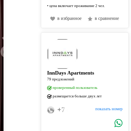
• цена включает проживание 2 чел.
в избранное
в сравнение
InnDays Apartments
79 предложений
проверенный пользователь
размещается больше двух лет
+7 (915) 018-37-33
показать номер