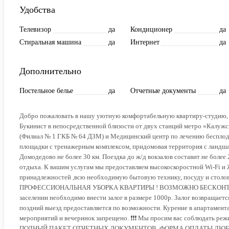
Удобства
Телевизор
да
Кондиционер
да
Стиральная машина
да
Интернет
да
Дополнительно
Постельное белье
да
Отчетные документы
да
Добро пожаловать в нашу уютную комфортабельную квартиру-студию, 
Букинист в непосредственной близости от двух станций метро «Калужс
(Филиал № 1 ГКБ № 64 ДЗМ) и Медицинский центр по лечению бесплоди
площадки с тренажерным комплексом, придомовая территория с ландш
Домодедово не более 30 км. Поездка до ж/д вокзалов составит не боле
отдыха. К вашим услугам мы предоставляем высокоскоростной Wi-Fi и 
принадлежностей ,всю необходимую бытовую технику, посуду и 
ПРОФЕССИОНАЛЬНАЯ УБОРКА КВАРТИРЫ ! ВОЗМОЖНО БЕСКОНТАКТНО
заселении необходимо внести залог в размере 1000р. Залог возвращается
поздний выезд предоставляется по возможности. Курение в апартамента
мероприятий и вечеринок запрещено. ❗️❗️❗️ Мы просим вас соблюд
ПОЛНЫЙ ПАКЕТ ОТЧЕТНЫХ ДОКУМЕНТОВ .ФОРМА ОПЛАТЫ ЛЮБАЯ. ✨Пр