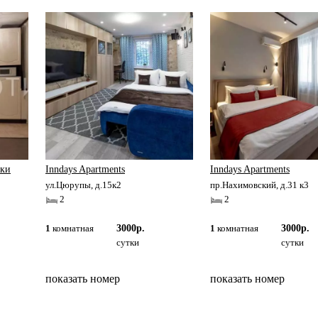
шки
Inndays Apartments
Inndays Apartments
ул.Цюрупы, д.15к2
пр.Нахимовский, д.31 к3
2
2
1
комнатная
3000р.
1
комнатная
3000р.
сутки
сутки
показать номер
показать номер