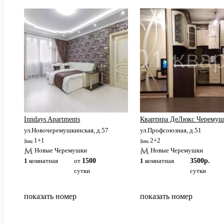
зная
Inndays Apartments
Квартира ДеЛюкс Черему
1
ул.Новочеремушкинская, д.57
ул.Профсоюзная, д.51
1+1
2+2
Новые Черемушки
Новые Черемушки
1
комнатная
от
1500
1
комнатная
3500р.
сутки
сутки
показать номер
показать номер