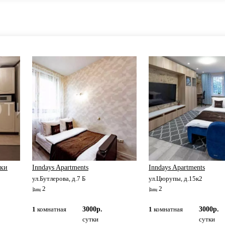
шки
Inndays Apartments
Inndays Apartments
ул.Бутлерова, д.7 Б
ул.Цюрупы, д.15к2
2
2
1
комнатная
3000р.
1
комнатная
3000р.
сутки
сутки