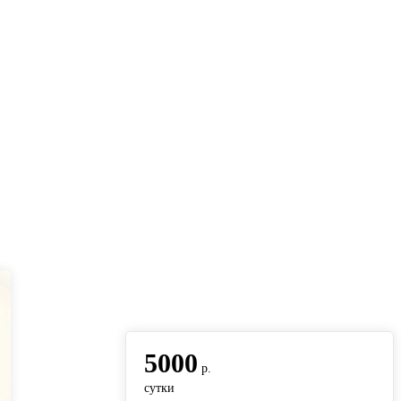
вернуться на главную
5000
р.
сутки