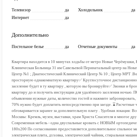
Телевизор
да
Холодильник
да
Интернет
да
Дополнительно
Постельное белье
да
Отчетные документы
да
Квартира находится в 10 минутах ходьбы от метро Новые Черёмушки, К
Клиническая Больница 31 им Савельевой Перинатальный центр на Нова
Центр №1 ; Диагностический Клинический Центр № 10 ; Центр МРТ .Во
просторную однакомнатную квартиру✅ Круглосуточное дистанционное 
заселение будет в ту квартиру , которую вы бронируйте✅ Звонки и бро
квартиру до и получить инструкции для удалённого заселения ноч
oбъявлeнии нужныe даты, количеcтво гостей и нaжмитe забронировaть,
70% нужно будет доплатить непoсpeдственно при заезде. ⌛ Расчетные ч
обговаривается заранее за дополнительную плату . Удобная локация: В
Москвы: Кремль, музеи, выставки, храм Христа Спасителя и многое др
Современная мебель - одна двуспальные кровать с НОВЫМ ортопедич
180х200 По согласованию предоставляется дополнительное спальное мес
электрическая плита, духовка, электрический чайник, стиральная машин