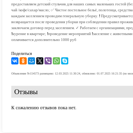
предоставляем детский стульчик для наших самых маленьких гостей (бе
чай /кофе/сахар/масло; ✅ Чистое постельное бельё, полотенца, средств
каждым заселением проводим генеральную уборку. ❗ Предусматривается з
возвращается после проведения уборки при соблюдении правил прожива
заключаем договор перед заселением. ✓ Работаем с организациями, пр
❗курение в квартире; ❗проведение мероприятий ❗заселение с животными
оплачивается дополнительно 1000 руб
Поделиться
Объявление №154573 размещено: 12.03.2025 11:30:24, обновлено: 01.07.2025 16:21:35 (по мос
Отзывы
К сожалению отзывов пока нет.