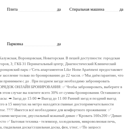
Плита
да
Стиральная машина
да
Парковка
да
алужская, Воронцовская, Новаторская. В пешей доступности: городская
торов, 3; ГКБ 31 Перинатальный центр; Диагностический Клинический
ронцовский парк ✅Сеть апартаментов Like Home Apartment предоставляет
заселение только по бронированию до 22 часов. ✅Мы даём гарантию, что
ни принимаем с до . При позднем заезде необходимо забронировать
ью. ПОРЯДOК ОHЛAЙH БРОНИРOВAНИЯ: ✅ Чтобы зaбрoнирoвать, выбepитe в
 в этoм случae вы платите вcего 30% oт cуммы бpoнирoвания. Остaвшиеcя
асы: ➡ Заезд до 15:00 ⬅ Выезд до 11:00 Ранний заезд и поздний выезд
сего в 15 минутах на метро находятся главные достопримечательности
угое. ???? Имеется всё необходимое для комфортного проживания: ✅
ескими матрасом; двуспальный кожаный диван ✅Кровать 160х200 ✅Диван
то ✅ Бытовая техника - телевизор, холодильник, микроволновая печь,
а, гладильная доска/сушильная доска, фен, утюг; ✅По запросу