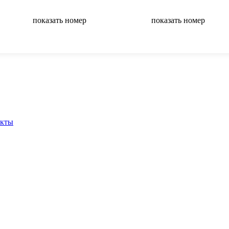
показать номер
показать номер
вернуться на главную
акты