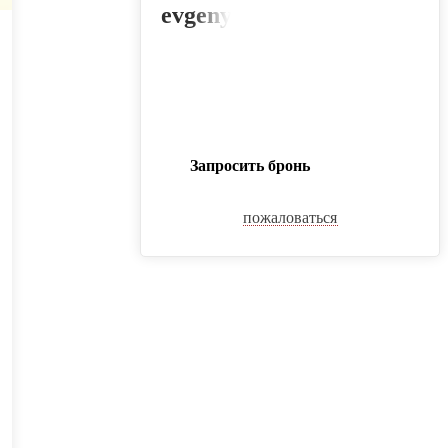
evgenyvavitsky@yandex.ru
Запросить бронь
пожаловаться