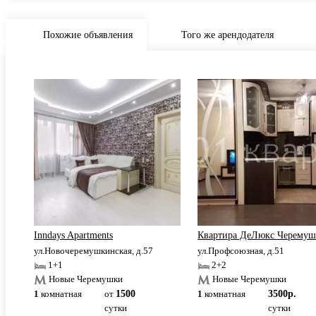
Похожие объявления
Того же арендодателя
зная
Inndays Apartments
Квартира ДеЛюкс Черему
1
ул.Новочеремушкинская, д.57
ул.Профсоюзная, д.51
1+1
2+2
Новые Черемушки
Новые Черемушки
1
комнатная
от
1500
1
комнатная
3500р.
сутки
сутки