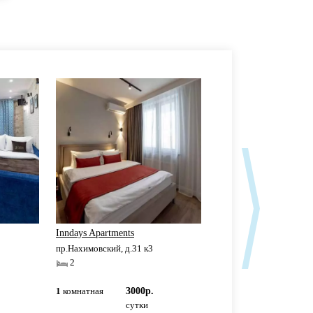
Inndays Apartments
Inndays Apartments
пр.Нахимовский, д.31 к3
пр.Нахимовский, д.31 к
2
2
1
комнатная
3000р.
1
комнатная
3000р
сутки
сутки