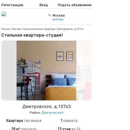
Регистрация
Вход
Подать объявление
Москва
другой город
Россия
/
Москва
/
Однокомнатные квартиры
/
Дмитровское, д.107к3
Стильная квартира-студия!
Дмитровское, д.107к3
Район:
Дмитровский
Квартира
тип жилья
1
комната
28 м²
площадь
13 этаж
из 24