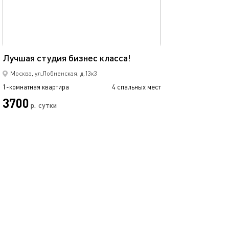
Ещё фото
25м²
Лучшая студия бизнес класса!
Уютная студия б
Москва, ул.Лобненская, д.13к3
1-комнатная квартира
4 спальных мест
1-комнатная квартира
3700
3550
р.
сутки
Позвонить
написать
Забронировать
подробнее
обновлено 05.10.2025
Ещё фото