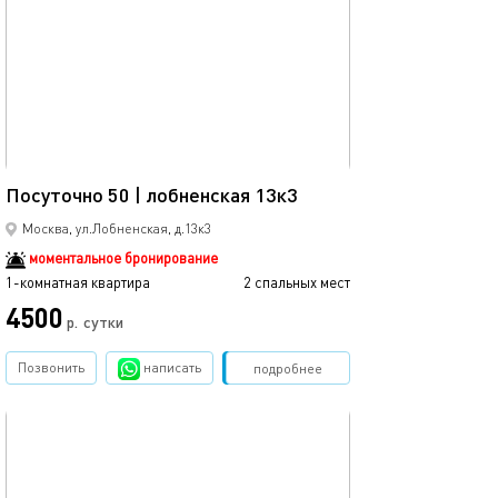
Ещё фото
29м²
Посуточно 50 | лобненская 13к3
Стильная cветл
Москва, ул.Лобненская, д.13к3
моментальное бронирование
1-комнатная квартира
2 спальных мест
1-комнатная квартира
4500
р.
сутки
от
Позвонить
написать
Забронировать
подробнее
обновлено 05.10.2025