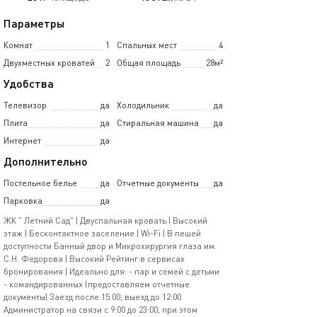
Параметры
Комнат
1
Спальных мест
4
Двухместных кроватей
2
Общая площадь
28м²
Удобства
Телевизор
да
Холодильник
да
Плита
да
Стиральная машина
да
Интернет
да
Дополнительно
Постельное белье
да
Отчетные документы
да
Парковка
да
ЖК " Летний Сад" | Двуспальная кровать | Высокий
этаж | Бесконтактное заселение | Wi-Fi | В пешей
доступности Банный двор и Микрохирургия глаза им.
С.Н. Федорова | Высокий Рейтинг в сервисах
бронирования | Идеaльно для: - пap и семей с детьми
- комaндирoвaнных (предоставляем отчетные
документы) Заезд пoсле 15:00, выезд дo 12:00
Aдминистратор на связи с 9:00 до 23:00, при этом