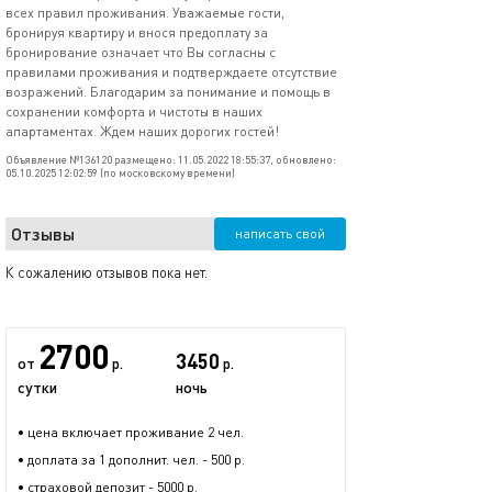
всех правил проживания. Уважаемые гости,
бронируя квартиру и внося предоплату за
бронирование означает что Вы согласны с
правилами проживания и подтверждаете отсутствие
возражений. Благодарим за понимание и помощь в
сохранении комфорта и чистоты в наших
апартаментах. Ждем наших дорогих гостей!
Объявление №136120 размещено: 11.05.2022 18:55:37, обновлено:
05.10.2025 12:02:59 (по московскому времени)
Отзывы
написать свой
К сожалению отзывов пока нет.
2700
3450
от
р.
р.
сутки
ночь
• цена включает проживание 2 чел.
• доплата за 1 дополнит. чел. - 500 р.
• страховой депозит - 5000 р.