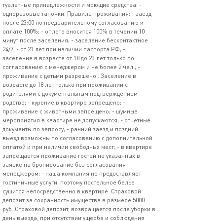
туалетные принадлежности и моющие средства; -
одноразовые тапочки. Правила проживания: - заезд
после 23:00 по предварительному согласованию и
оплате 100%; - оплата вносится 100% в течении 10
минут после заселения; - заселение бесконтактное
24/7; - от 23 лет при наличии паспорта РФ; -
заселение в возрасте от 18 до 23 лет только по
согласованию с менеджером и не более 2 чел.; -
проживание с детьми разрешено . Заселение в
возрасте до 18 лет только при проживании с
родителями с документальным подтверждением
родства; - курение в квартире запрещено; -
проживание с животными запрещено; - шумные
мероприятия в квартире не допускаются; - отчетные
документы по запросу; - ранний заезд и поздний
выезд возможны по согласованию с дополнительной
оплатой и при наличии свободных мест; - в квартире
запрещается проживание гостей не указанных в
заявке на бронирование без согласования
менеджером; - наша компания не предоставляет
гостиничные услуги, поэтому постельное белье
сушится непосредственно в квартире. Страховой
депозит за сохранность имущества в размере 5000
руб. Страховой депозит, возвращается после уборки в
день выезда, при отсутствии ущерба и соблюдения