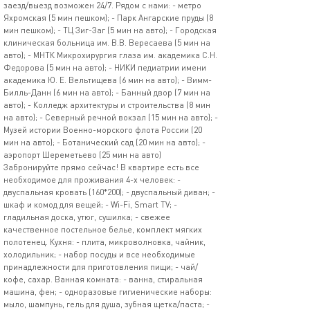
заезд/выезд возможен 24/7. Рядом с нами: - метро
Яхромская (5 мин пешком); - Парк Ангарские пруды (8
мин пешком); - ТЦ Зиг-Заг (5 мин на авто); - Городская
клиническая больница им. В.В. Вересаева (5 мин на
авто); - МНТК Микрохирургия глаза им. академика С.Н.
Федорова (5 мин на авто); - НИКИ педиатрии имени
академика Ю. Е. Вельтищева (6 мин на авто); - Вимм-
Билль-Данн (6 мин на авто); - Банный двор (7 мин на
авто); - Колледж архитектуры и строительства (8 мин
на авто); - Северный речной вокзал (15 мин на авто); -
Музей истории Военно-морского флота России (20
мин на авто); - Ботанический сад (20 мин на авто); -
аэропорт Шереметьево (25 мин на авто)
Забронируйте прямо сейчас! В квартире есть все
необходимое для проживания 4-х человек: -
двуспальная кровать (160*200); - двуспальный диван; -
шкаф и комод для вещей; - Wi-Fi, Smart TV; -
гладильная доска, утюг, сушилка; - свежее
качественное постельное белье, комплект мягких
полотенец. Кухня: - плита, микроволновка, чайник,
холодильник; - набор посуды и все необходимые
принадлежности для приготовления пищи; - чай/
кофе, сахар. Ванная комната: - ванна, стиральная
машина, фен; - одноразовые гигиенические наборы:
мыло, шампунь, гель для душа, зубная щетка/паста; -