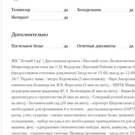
Телевизор
да
Холодильник
да
Интернет
да
Дополнительно
Постельное белье
да
Отчетные документы
да
ЖК "Летний Сад" | Двуспальная кровать | Высокий этаж | Бесконтактное
Микрохирургия глаза им. С.Н. Федорова | Высокий Рейтинг в сервисах б
(предоставляем отчетные документы) Заезд пoсле 15:00, выезд дo 12:00
24/7. Рядом с нами: - метро Яхромская (5 мин пешком); - Парк Ангарские
клиническая больница им. В.В. Вересаева (5 мин на авто); - МНТК Микр
педиатрии имени академика Ю. Е. Вельтищева (6 мин на авто); - Вимм-Бил
архитектуры и строительства (8 мин на авто); - Северный речной вокзал
на авто); - Ботанический сад (20 мин на авто); - аэропорт Шереметьево 
необходимое для проживания 4-х человек: - двуспальная кровать (160*200
доска, утюг, сушилка; - свежее качественное постельное белье, комплект
холодильник; - набор посуды и все необходимые принадлежности для при
машина, фен; - одноразовые гигиенические наборы: мыло, шампунь, гел
средства; - одноразовые тапочки. Правила проживания: - заезд после 2