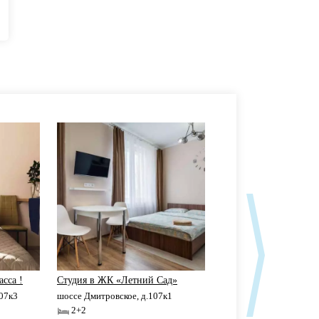
асса !
Студия в ЖК «Летний Сад»
1-к квартира в ЖК "Л
107к3
шоссе Дмитровское, д.107к1
шоссе Дмитровское, д.
2+2
2+2