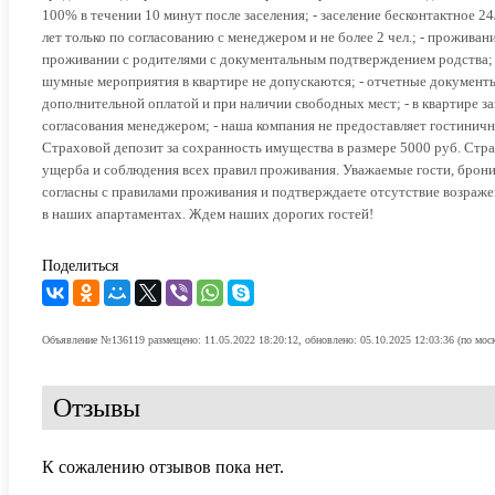
100% в течении 10 минут после заселения; - заселение бесконтактное 24/7
лет только по согласованию с менеджером и не более 2 чел.; - проживани
проживании с родителями с документальным подтверждением родства; -
шумные мероприятия в квартире не допускаются; - отчетные документы 
дополнительной оплатой и при наличии свободных мест; - в квартире з
согласования менеджером; - наша компания не предоставляет гостиничн
Страховой депозит за сохранность имущества в размере 5000 руб. Стра
ущерба и соблюдения всех правил проживания. Уважаемые гости, брони
согласны с правилами проживания и подтверждаете отсутствие возраже
в наших апартаментах. Ждем наших дорогих гостей!
Поделиться
Объявление №136119 размещено: 11.05.2022 18:20:12, обновлено: 05.10.2025 12:03:36 (по мос
Отзывы
К сожалению отзывов пока нет.