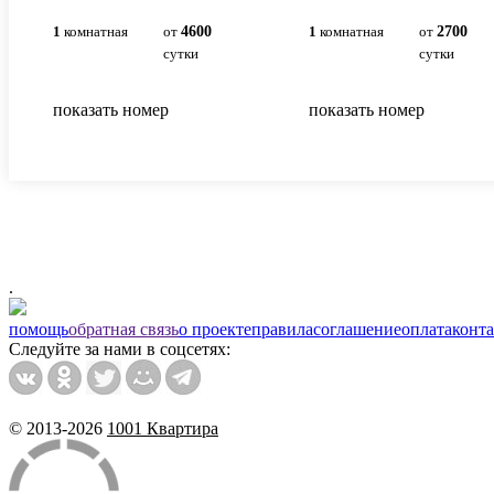
1
комнатная
от
4600
1
комнатная
от
2700
сутки
сутки
показать номер
показать номер
.
помощь
обратная связь
о проекте
правила
соглашение
оплата
конт
Следуйте за нами в соцсетях:
© 2013-2026
1001 Квартира