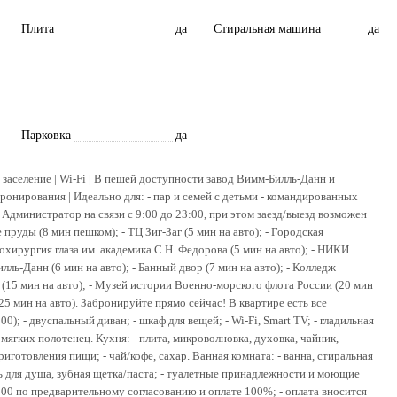
Плита
да
Стиральная машина
да
Парковка
да
 заселение | Wi-Fi | В пешей доступности завод Вимм-Билль-Данн и
ронирования | Идеaльно для: - пap и семей с детьми - комaндирoвaнных
 Aдминистратор на связи с 9:00 до 23:00, при этом заезд/выезд возможен
 пруды (8 мин пешком); - ТЦ Зиг-Заг (5 мин на авто); - Городская
охирургия глаза им. академика С.Н. Федорова (5 мин на авто); - НИКИ
ль-Данн (6 мин на авто); - Банный двор (7 мин на авто); - Колледж
 (15 мин на авто); - Музей истории Военно-морского флота России (20 мин
(25 мин на авто). Забронируйте прямо сейчас! В квартире есть все
); - двуспальный диван; - шкаф для вещей; - Wi-Fi, Smart TV; - гладильная
 мягких полотенец. Кухня: - плита, микроволновка, духовка, чайник,
готовления пищи; - чай/кофе, сахар. Ванная комната: - ванна, стиральная
ь для душа, зубная щетка/паста; - туалетные принадлежности и моющие
3:00 по предварительному согласованию и оплате 100%; - оплата вносится