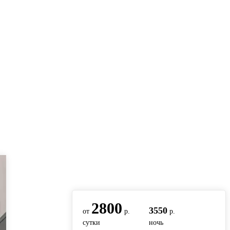
вернуться на главную
2800
3550
от
р.
р.
сутки
ночь