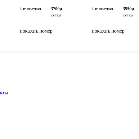
1
комнатная
3700р.
1
комнатная
3550р.
сутки
сутки
показать номер
показать номер
вернуться на главную
акты