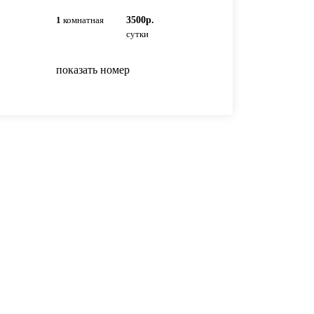
1
комнатная
3500р.
1
комнатная
3550р
сутки
сутки
показать номер
показать номер