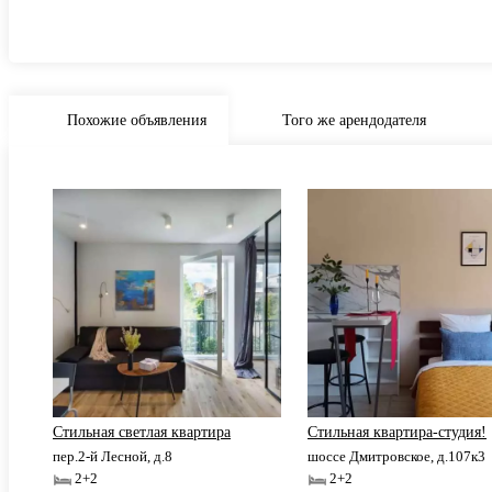
Похожие объявления
Того же арендодателя
к3
Стильная cветлая квартира
Стильная квартира-студия!
пер.2-й Лесной, д.8
шоссе Дмитровское, д.107к3
2+2
2+2