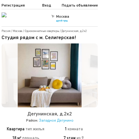
Регистрация
Вход
Подать объявление
Москва
другой город
Россия
/
Москва
/
Однокомнатные квартиры
/
Дегунинская, д.2к2
Студия рядом с м. Селигерская!
Дегунинская, д.2к2
Район:
Западное Дегунино
Квартира
тип жилья
1
комната
18 м²
площадь
7 этаж
из 9