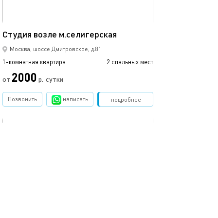
18м²
Студия возле м.селигерская
Студия возле м
Москва, шоссе Дмитровское, д.81
1-комнатная квартира
2 спальных мест
1-комнатная квартира
2000
от
р.
сутки
от
Позвонить
написать
Забронировать
подробнее
обновлено 02.05.2025
Ещё фото
18м²
Студия возле м.селигерская
Студия возле м