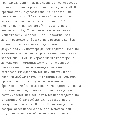
принадлежности и моющие средства - одноразовые
тапочки; Правила проживания: - заезд после 23:00 по
предварительному согласованию и оплате 100%; -
оплата вносится 100% в течении 10 минут после
заселения; - заселение бесконтактное 24/7; - от 23
лет при наличии паспорта РФ; - заселение в
возрасте от 18 до 23 лет только по согласованию с
менеджером и не более 2 чел.; - проживание с
детьми разрешено . Заселение в возрасте до 18 лет
только при проживании с родителями с
документальным подтверждением родства; - курение
в квартире запрещено; - проживание с животными
запрещено; - шумные мероприятия в квартире не
допускаются; - отчетные документы по запросу; -
ранний заезд и поздний выезд возможны по
согласованию с дополнительной оплатой и при
наличии свободных мест; - в квартире запрещается
проживание гостей не указанных в заявке на
бронирование без согласования менеджером; - наша
компания не предоставляет гостиничные услуги,
поэтому постельное белье сушится непосредственно
в квартире. Страховой депозит за сохранность
имущества в размере 3000 руб. Страховой депозит,
возвращается после уборки в день выезда, при
отсутствии ущерба и соблюдения всех правил