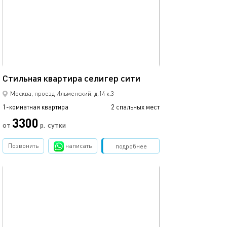
Ещё фото
28м²
Студия возле м
Стильная квартира селигер сити
Москва, проезд Ильменский, д.14 к.3
1-комнатная квартира
2 спальных мест
1-комнатная квартира
3300
от
р.
сутки
от
Позвонить
написать
Забронировать
подробнее
обновлено 23.10.2024
Ещё фото