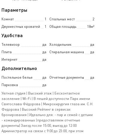
Параметры
Комнат
1
Спальных мест
2
Двухместных кроватей
1
Общая площадь
18м²
Удобства
Телевизор
да
Холодильник
да
Плита
да
Стиральная машина
да
Интернет
да
Дополнительно
Постельное белье
да
Отчетные документы
да
Парковка
да
Уютная студия | Высокий этаж | Бесконтактное
заселение | Wi-Fi | В пешей доступности Парк имени
Святослава Фёдорова | Микрохирургия глаза им. С.Н.
Федорова | Высокий Рейтинг в сервисах
бронирования | Идеaльно для: - пap и семей с детьми
- комaндирoвaнных (предоставляем отчетные
документы) Заезд пoсле 15:00, выезд дo 12:00
Aдминистратор на связи с 9:00 до 23:00, при этом