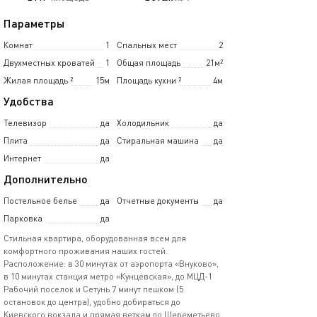
Параметры
Комнат
1
Спальных мест
2
Двухместных кроватей
1
Общая площадь
21м²
Жилая площадь
²
15м
Площадь кухни
²
4м
Удобства
Телевизор
да
Холодильник
да
Плита
да
Стиральная машина
да
Интернет
да
Дополнительно
Постельное белье
да
Отчетные документы
да
Парковка
да
Стильная квартира, оборудованная всем для
комфортного проживания наших гостей.
Расположение: в 30 минутах от аэропорта «Внуково»,
в 10 минутах станция метро «Кунцевская», до МЦД-1
Рабочий поселок и Сетунь 7 минут пешком (5
остановок до центра), удобно добираться до
Киевского вокзала и прямая веткам до Шереметьево.