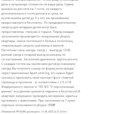
даты и актуальную стоимость на ваши даты. Сумма
указана из расчета на 1 гостя, за каждого
дополнительного гостя доплата в сутки, за
исключением детей до 3-х лет, им проживание
предоставляется бесплатно. По предварительному
запросу для младших детей могут быть
предоставлены: стульчик и горшок. Перед каждым
заселением производится генеральная уборка
квартиры, смена постельного белья и полотенец,
стерилизация санузла, раковины и ванной.
Расчетные часы заезда: заезд с , выезд до 12:00,
ранний заезд и поздний выезд возможны по
согласованию. Заселение удаленное, круглосуточно.
С каждым гостем мы заключаем договор (накануне
заезда Вы получите ссылку на форму регистрации
через приложение Apart sharing, его нужно будет
скачать и приложить свой паспорт (фото главной
страницы и прописки - в соответствии с п.5 ст.18
Федерального закона от 152-ФЗ "О персональных
данных" все данные хранятся надежно и безопасно) В
квартире запрещено проводить вечеринки, курить и
проживать с животными. При заселении на 1 сутки-
отдельно оплачивается уборка 1500₽.
Объявление №156398 размещено: 14.05.2025 22:21:43 (по