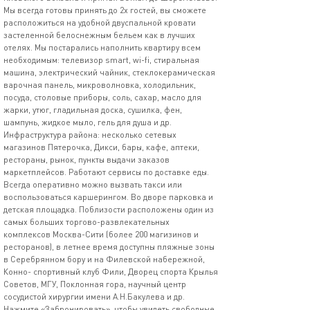
Мы всегда готовы принять до 2х гостей, вы сможете
расположиться на удобной двуспальной кровати
застеленной белоснежным бельем как в лучших
отелях. Мы постарались наполнить квартиру всем
необходимым: телевизор smart, wi-fi, стиральная
машина, электрический чайник, стеклокерамическая
варочная панель, микроволновка, холодильник,
посуда, столовые приборы, соль, сахар, масло для
жарки, утюг, гладильная доска, сушилка, фен,
шампунь, жидкое мыло, гель для душа и др.
Инфраструктура района: несколько сетевых
магазинов Пятерочка, Дикси, бары, кафе, аптеки,
рестораны, рынок, пункты выдачи заказов
маркетплейсов. Работают сервисы по доставке еды.
Всегда оперативно можно вызвать такси или
воспользоваться каршерингом. Во дворе парковка и
детская площадка. Поблизости расположены один из
самых больших торгово-развлекательных
комплексов Москва-Сити (более 200 магизинов и
ресторанов), в летнее время доступны пляжные зоны
в Серебрянном бору и на Филевской набережной,
Конно- спортивный клуб Фили, Дворец спорта Крылья
Советов, МГУ, Поклонная гора, научный центр
сосудистой хирургии имени А.Н.Бакулева и др.
Нажмите «Забронировать», чтобы увидеть свободные