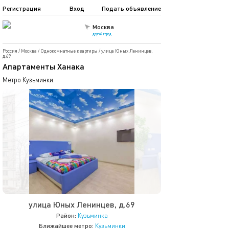
Регистрация
Вход
Подать объявление
Москва
другой город
Россия
/
Москва
/
Однокомнатные квартиры
/
улица Юных Ленинцев,
д.69
Апартаменты Ханака
Метро Кузьминки.
улица Юных Ленинцев, д.69
Район:
Кузьминка
Ближайшее метро:
Кузьминки