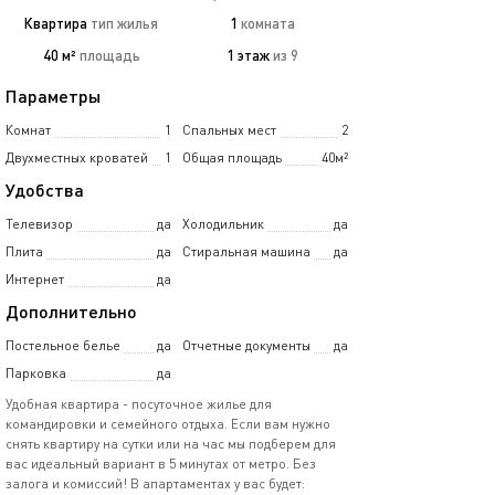
Квартира
тип жилья
1
комната
40 м²
площадь
1 этаж
из 9
Параметры
Комнат
1
Спальных мест
2
Двухместных кроватей
1
Общая площадь
40м²
Удобства
Телевизор
да
Холодильник
да
Плита
да
Стиральная машина
да
Интернет
да
Дополнительно
Постельное белье
да
Отчетные документы
да
Парковка
да
Удобная квартира - посуточное жилье для
командировки и семейного отдыха. Если вам нужно
снять квартиру на сутки или на час мы подберем для
вас идеальный вариант в 5 минутах от метро. Без
залога и комиссий! В апартаментах у вас будет: