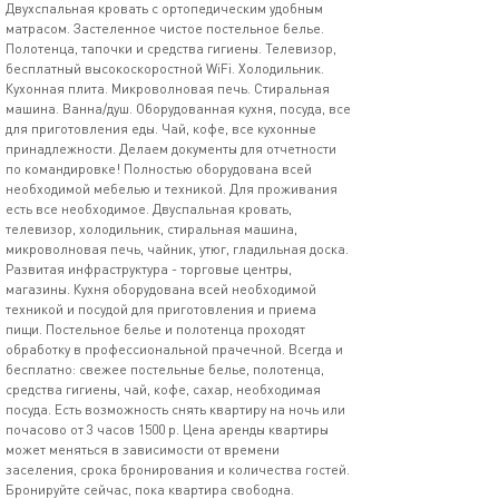
Двухспальная кровать с ортопедическим удобным
матрасом. Застеленное чистое постельное белье.
Полотенца, тапочки и средства гигиены. Телевизор,
бесплатный высокоскоростной WiFi. Холодильник.
Кухонная плита. Микроволновая печь. Стиральная
машина. Ванна/душ. Оборудованная кухня, посуда, все
для приготовления еды. Чай, кофе, все кухонные
принадлежности. Делаем документы для отчетности
по командировке! Полностью оборудована всей
необходимой мебелью и техникой. Для проживания
есть все необходимое. Двуспальная кровать,
телевизор, холодильник, стиральная машина,
микроволновая печь, чайник, утюг, гладильная доска.
Развитая инфраструктура - торговые центры,
магазины. Кухня оборудована всей необходимой
техникой и посудой для приготовления и приема
пищи. Постельное белье и полотенца проходят
обработку в профессиональной прачечной. Всегда и
бесплатно: свежее постельные белье, полотенца,
средства гигиены, чай, кофе, сахар, необходимая
посуда. Есть возможность снять квартиру на ночь или
почасово от 3 часов 1500 р. Цена аренды квартиры
может меняться в зависимости от времени
заселения, срока бронирования и количества гостей.
Бронируйте сейчас, пока квартира свободна.