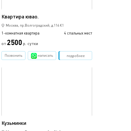
40м²
Квартира ювао.
Москва, пр.Волгоградский, д.116 К1
1-комнатная квартира
4 спальных мест
2500
от
р.
сутки
Позвонить
написать
Забронировать
подробнее
обновлено 27.02.2024
42м²
Кузьминки