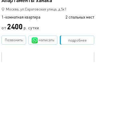
Апартаменты ханака
Москва, ул.Саратовская улица, д.5к1
1-комнатная квартира
2 спальных мест
2400
от
р.
сутки
Позвонить
написать
Забронировать
подробнее
обновлено 05.12.2022
40м²
Апартаменты ханака
Москва, ул.Шумилова, д.8
1-комнатная квартира
2 спальных мест