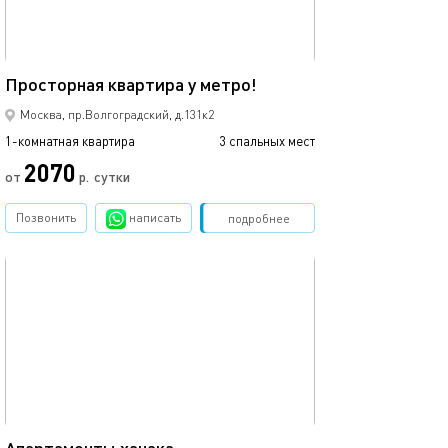
42м²
Просторная квартира у метро!
Москва, пр.Волгоградский, д.131к2
1-комнатная квартира
3 спальных мест
2070
от
р.
сутки
Позвонить
написать
Забронировать
подробнее
обновлено 05.12.2022
40м²