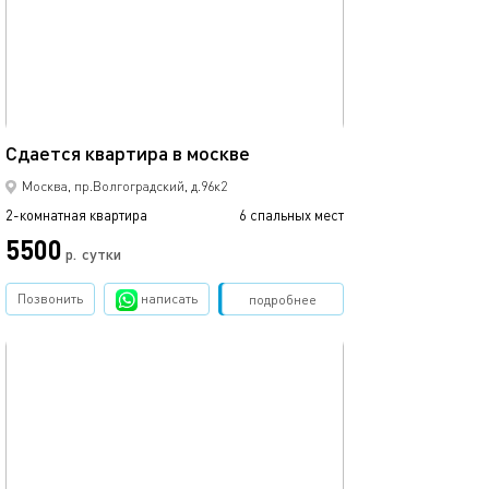
58м²
Сдается квaртирa в москве
Москва, пр.Волгоградский, д.96к2
2-комнатная квартира
6 спальных мест
5500
р.
сутки
Позвонить
написать
Забронировать
подробнее
обновлено 02.03.2024