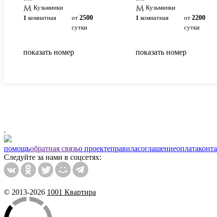
Кузьминки
Кузьминки
1
комнатная
от
2500
1
комнатная
от
2200
сутки
сутки
показать номер
показать номер
.
помощь
обратная связь
о проекте
правила
соглашение
оплата
конт
Следуйте за нами в соцсетях:
© 2013-2026
1001 Квартира