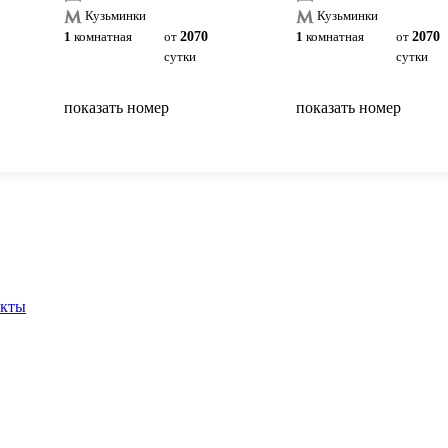
Кузьминки
Кузьминки
1
комнатная
от
2070
1
комнатная
от
2070
сутки
сутки
показать номер
показать номер
вернуться на главную
акты