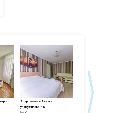
етро!
Апартаменты Ханака
Апартаменты Ханака
ул.Шумилова, д.8
ул.улица Юных Ленинце
2
2