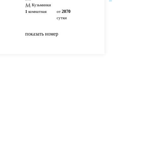
Кузьминки
Кузьминки
1
комнатная
от
2070
1
комнатная
от
25
сутки
сутки
показать номер
показать номер