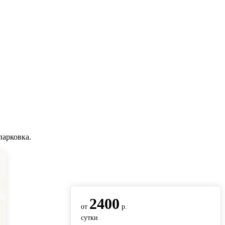
парковка.
вернуться на главную
2400
от
р.
сутки