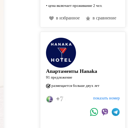
• цена включает проживание 2 чел.
в избранное
в сравнение
Апартаменты Hanaka
91 предложение
размещается больше двух лет
+7 (915) 226-77-88
показать номер