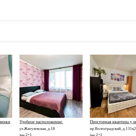
ьминки
Удобное расположение.
Просторная квартира у м
ул.Жигулевская, д.18
пр.Волгоградский, д.131к2
2+1
2+1