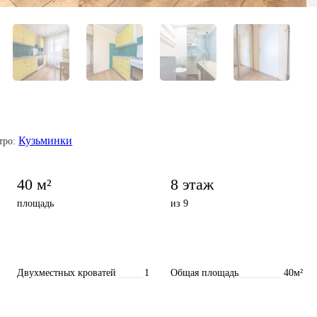
Кузьминки
тро:
40 м²
8 этаж
площадь
из 9
Двухместных кроватей
1
Общая площадь
40м²