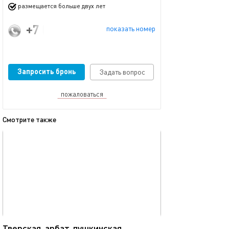
размещается больше двух лет
+7 (926) 691-21-60
показать номер
Запросить бронь
Задать вопрос
пожаловаться
Смотрите также
обновлено 03.03.2024
Ещё фото
33м²
Тверская, арбат, пушкинская
Уютная квартира