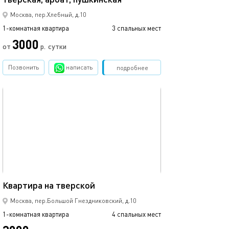
Москва, пер.Хлебный, д.10
1-комнатная квартира
3 спальных мест
1-комнатная квартира
3000
2790
от
р.
сутки
Позвонить
написать
Забронировать
подробнее
обновлено 21.01.2021
Ещё фото
45м²
Квартира на тверской
Студия на дост
Москва, пер.Большой Гнездниковский, д.10
1-комнатная квартира
4 спальных мест
1-комнатная квартира