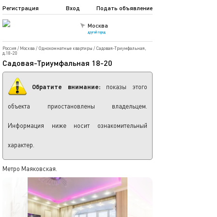
Регистрация
Вход
Подать объявление
Москва
другой город
Россия
/
Москва
/
Однокомнатные квартиры
/
Садовая-Триумфальная,
д.18-20
Садовая-Триумфальная 18-20
Обратите внимание:
показы этого
объекта приостановлены владельцем.
Информация ниже носит ознакомительный
характер.
Метро Маяковская.