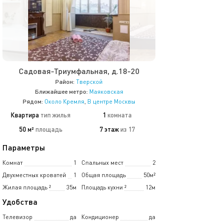
Садовая-Триумфальная, д.18-20
Район:
Тверской
Ближайшее метро:
Маяковская
Рядом:
Около Кремля
,
В центре Москвы
Квартира
тип жилья
1
комната
50 м²
площадь
7 этаж
из 17
Параметры
Комнат
1
Спальных мест
2
Двухместных кроватей
1
Общая площадь
50м²
Жилая площадь
²
35м
Площадь кухни
²
12м
Удобства
Телевизор
да
Кондиционер
да