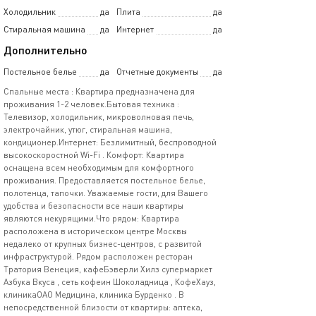
Холодильник
да
Плита
да
Стиральная машина
да
Интернет
да
Дополнительно
Постельное белье
да
Отчетные документы
да
Спальные места : Квартира предназначена для
проживания 1-2 человек.Бытовая техника :
Телевизор, холодильник, микроволновая печь,
электрочайник, утюг, стиральная машина,
кондиционер.Интернет: Безлимитный, беспроводной
высокоскоростной Wi-Fi . Комфорт: Квартира
оснащена всем необходимым для комфортного
проживания. Предоставляется постельное белье,
полотенца, тапочки. Уважаемые гости, для Вашего
удобства и безопасности все наши квартиры
являются некурящими.Что рядом: Квартира
расположена в историческом центре Москвы
недалеко от крупных бизнес-центров, с развитой
инфраструктурой. Рядом расположен ресторан
Тратория Венеция, кафеБэверли Хилз супермаркет
Азбука Вкуса , сеть кофеин Шоколадница , КофеХауз,
клиникаОАО Медицина, клиника Бурденко . В
непосредственной близости от квартиры: аптека,