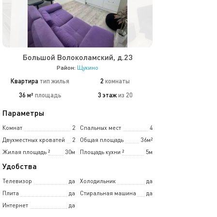
Большой Волоколамский, д.23
Район:
Щукино
Квартира
тип жилья
2
комнаты
36 м²
площадь
3 этаж
из 20
Параметры
Комнат
2
Спальных мест
4
Двухместных кроватей
2
Общая площадь
36м²
Жилая площадь
²
30м
Площадь кухни
²
5м
Удобства
Телевизор
да
Холодильник
да
Плита
да
Стиральная машина
да
Интернет
да