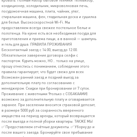
кровать. Полный набор бытовой техники: телевизор,
кондиционер, холодильник, микроволновая печь,
посудомоечная машина, плита, чайник, утюг,
стиральная машина, фен, гладильная доска и сушилка
для белья. Высокоскоростной Wi-Fi. Мы
предоставляем всегда свежее постельное белье и
полотенца. На кухне есть вся необходимая посуда для
приготовления и приема пищи, а в ванной — шампунь
и гель для душа. ПРАВИЛА ПРОЖИВАНИЯ
Бесконтактный заезд с 14:00, выезд до 12:00.
Обязательное заверение договора селфи с
паспортом. Курить можно, НО... только на улице,
прошу отнестись с пониманием, соблюдение этого
правила гарантирует, что будет свежо для всех
Возможен ранний заезд и поздний выезд за
дополнительную плату по согласованию с
менеджером. Скидки при бронировании от 7 суток.
Проживание с животными 9только с СОБАКААМИ)
возможно за дополнительную плату и оговаривается
заранее. При заселении вносится страховой депозит,
в размере 5000 руб за сохранность вверенного
имущества на период аренды, который возвращается
после выезда и полной уборки квартиры. ТАКЖЕ МЫ
✅ Предоставляем отчётные документы. ✅ Уборку до и
после вашего заезда. Бронируйте свое пребывание