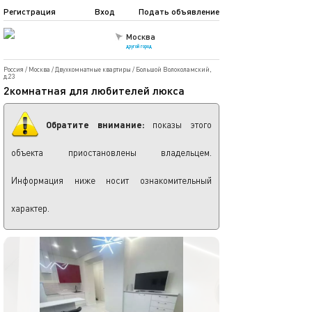
Регистрация
Вход
Подать объявление
Москва
другой город
Россия
/
Москва
/
Двухкомнатные квартиры
/
Большой Волоколамский,
д.23
2комнатная для любителей люкса
Обратите внимание:
показы этого
объекта приостановлены владельцем.
Информация ниже носит ознакомительный
характер.