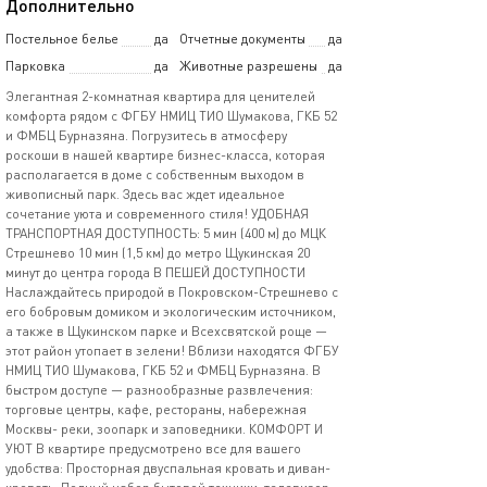
Дополнительно
Постельное белье
да
Отчетные документы
да
Парковка
да
Животные разрешены
да
Элегантная 2-комнатная квартира для ценителей
комфорта рядом с ФГБУ HМИЦ ТИО Шумакова, ГКБ 52
и ФМБЦ Бурназяна. Погрузитесь в атмосферу
роскоши в нашей квартире бизнес-класса, которая
располагается в доме с собственным выходом в
живописный парк. Здесь вас ждет идеальное
сочетание уюта и современного стиля! УДОБНАЯ
ТРАНСПОРТНАЯ ДОСТУПНОСТЬ: 5 мин (400 м) до МЦК
Стрешнево 10 мин (1,5 км) до метро Щукинская 20
минут дo цeнтрa города В ПЕШЕЙ ДОСТУПНОСТИ
Наслаждайтесь природой в Покровском-Стрешнево с
его бобровым домиком и экологическим источником,
а также в Щукинском парке и Всехсвятской роще —
этот район утопает в зелени! Вблизи находятся ФГБУ
НМИЦ ТИО Шумакова, ГКБ 52 и ФМБЦ Бурназяна. В
быстром доступе — разнообразные развлечения:
торговые центры, кафе, рестораны, набережная
Москвы- реки, зоопарк и заповедники. КОМФОРТ И
УЮТ В квартире предусмотрено все для вашего
удобства: Просторная двуспальная кровать и диван-