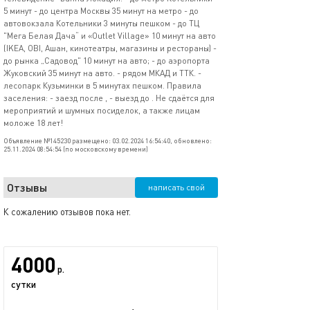
5 минут - до центра Москвы 35 минут на метро - до
автовокзала Котельники 3 минуты пешком - до ТЦ
"Мега Белая Дача“ и «Outlet Village» 10 минут на авто
(IKEA, OBI, Ашан, кинотеатры, магазины и рестораны) -
до рынка „Садовод" 10 минут на авто; - до аэропорта
Жуковский 35 минут на авто. - рядом МКАД и ТТК. -
лесопарк Кузьминки в 5 минутах пешком. Правила
заселения: - заезд после , - выезд до . Не сдаётся для
мероприятий и шумных посиделок, а также лицам
моложе 18 лет!
Объявление №145230 размещено: 03.02.2024 16:54:40, обновлено:
25.11.2024 08:54:54 (по московскому времени)
Отзывы
написать свой
К сожалению отзывов пока нет.
4000
р.
сутки