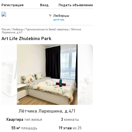
Регистрация
Вход
Подать объявление
Люберцы
другой город
Россия
/
Люберцы
/
Трехкомнатные (и более) квартиры
/
Лётчика
Ларюшина, д.4/1
Art Life Zhulebino Park
Лётчика Ларюшина, д.4/1
Квартира
тип жилья
3
комнаты
55 м²
площадь
19 этаж
из 25