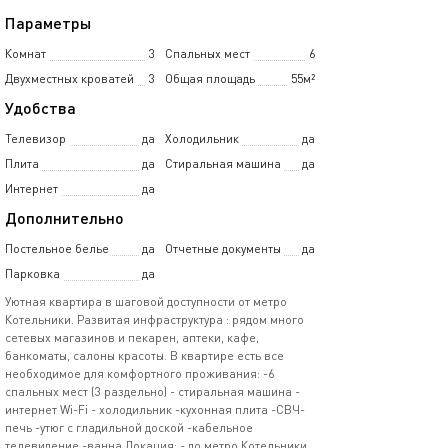
Параметры
Комнат
3
Спальных мест
6
Двухместных кроватей
3
Общая площадь
55м²
Удобства
Телевизор
да
Холодильник
да
Плита
да
Стиральная машина
да
Интернет
да
Дополнительно
Постельное белье
да
Отчетные документы
да
Парковка
да
Уютная квартира в шаговой доступности от метро
Котельники. Развитая инфраструктура : рядом много
сетевых магазинов и пекарен, аптеки, кафе,
банкоматы, салоны красоты. В квартире есть все
необходимое для комфортного проживания: -6
спальных мест (3 раздельно) - стиральная машина -
интернет Wi-Fi - холодильник -кухонная плита -СВЧ-
печь -утюг с гладильной доской -кабельное
телевидение -ванна Локация: - до метро Котельники