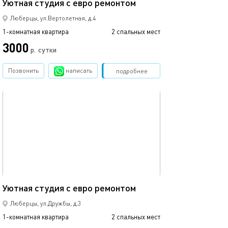
Уютная студия с евро ремонтом
Уютная студия 
Люберцы, ул.Вертолетная, д.4
1-комнатная квартира
2 спальных мест
1-комнатная квартира
3000
3000
р.
сутки
Позвонить
написать
Забронировать
подробнее
обновлено 12.12.2019
Ещё фото
26м²
Уютная студия с евро ремонтом
Уютная квартир
Люберцы, ул.Дружбы, д.3
1-комнатная квартира
2 спальных мест
1-комнатная квартира