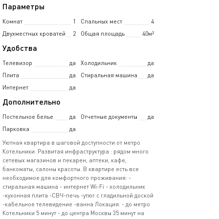
Параметры
Комнат
1
Спальных мест
4
Двухместных кроватей
2
Общая площадь
40м²
Удобства
Телевизор
да
Холодильник
да
Плита
да
Стиральная машина
да
Интернет
да
Дополнительно
Постельное белье
да
Отчетные документы
да
Парковка
да
Уютная квартира в шаговой доступности от метро
Котельники. Развитая инфраструктура : рядом много
сетевых магазинов и пекарен, аптеки, кафе,
банкоматы, салоны красоты. В квартире есть все
необходимое для комфортного проживания: -
стиральная машина - интернет Wi-Fi - холодильник
-кухонная плита -СВЧ-печь -утюг с гладильной доской
-кабельное телевидение -ванна Локация: - до метро
Котельники 5 минут - до центра Москвы 35 минут на