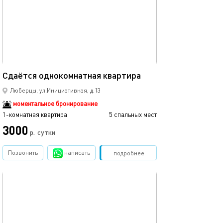
Ещё фото
42м²
Сдаётся однокомнатная квартира
Уютная квартир
Люберцы, ул.Инициативная, д.13
моментальное бронирование
1-комнатная квартира
5 спальных мест
1-комнатная квартира
3000
4425
р.
сутки
Позвонить
написать
Забронировать
подробнее
обновлено 22.08.2025
Ещё фото