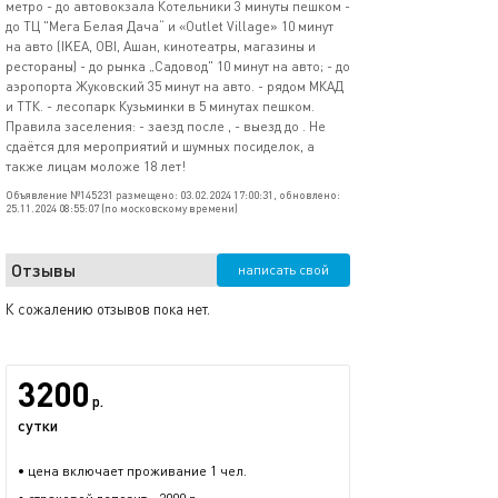
метро - до автовокзала Котельники 3 минуты пешком -
до ТЦ "Мега Белая Дача“ и «Outlet Village» 10 минут
на авто (IKEA, OBI, Ашан, кинотеатры, магазины и
рестораны) - до рынка „Садовод" 10 минут на авто; - до
аэропорта Жуковский 35 минут на авто. - рядом МКАД
и ТТК. - лесопарк Кузьминки в 5 минутах пешком.
Правила заселения: - заезд после , - выезд до . Не
сдаётся для мероприятий и шумных посиделок, а
также лицам моложе 18 лет!
Объявление №145231 размещено: 03.02.2024 17:00:31, обновлено:
25.11.2024 08:55:07 (по московскому времени)
Отзывы
написать свой
К сожалению отзывов пока нет.
3200
р.
сутки
• цена включает проживание 1 чел.