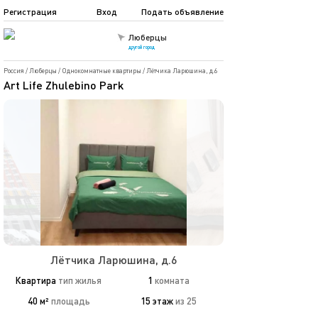
Регистрация
Вход
Подать объявление
Люберцы
другой город
Россия
/
Люберцы
/
Однокомнатные квартиры
/
Лётчика Ларюшина, д.6
Art Life Zhulebino Park
Лётчика Ларюшина, д.6
Квартира
тип жилья
1
комната
40 м²
площадь
15 этаж
из 25