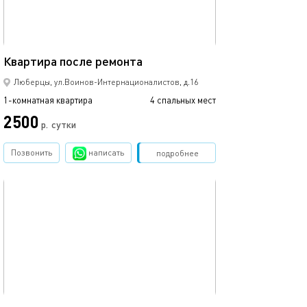
41м²
Квартира после ремонта
Отличная кварт
Люберцы, ул.Воинов-Интернационалистов, д.16
1-комнатная квартира
4 спальных мест
1-комнатная квартира
2500
3000
р.
сутки
Позвонить
написать
Забронировать
подробнее
обновлено 01.12.2019
Ещё фото
25м²