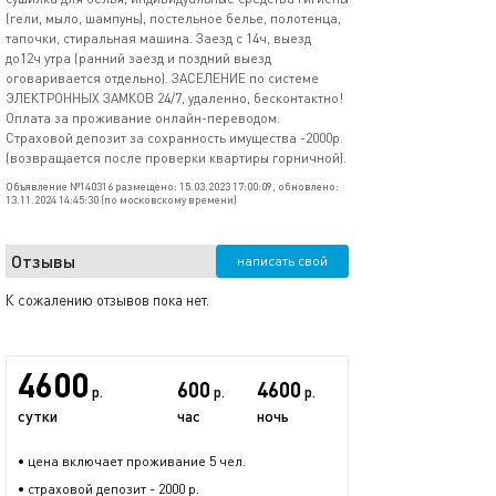
(гели, мыло, шампунь), постельное белье, полотенца,
тапочки, стиральная машина. Заезд с 14ч, выезд
до12ч утра (ранний заезд и поздний выезд
оговаривается отдельно). ЗАСЕЛЕНИЕ по системе
ЭЛЕКТРОННЫХ ЗАМКОВ 24/7, удаленно, бесконтактно!
Оплата за проживание онлайн-переводом.
Страховой депозит за сохранность имущества -2000р.
(возвращается после проверки квартиры горничной).
Объявление №140316 размещено: 15.03.2023 17:00:09, обновлено:
13.11.2024 14:45:30 (по московскому времени)
Отзывы
написать свой
К сожалению отзывов пока нет.
4600
600
4600
р.
р.
р.
сутки
час
ночь
• цена включает проживание 5 чел.
• страховой депозит - 2000 р.