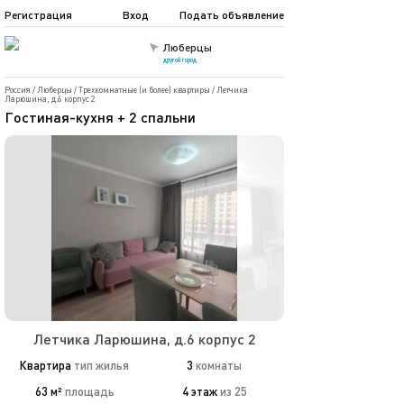
Регистрация
Вход
Подать объявление
Люберцы
другой город
Россия
/
Люберцы
/
Трехкомнатные (и более) квартиры
/
Летчика
Ларюшина, д.6 корпус 2
Гостиная-кухня + 2 спальни
Летчика Ларюшина, д.6 корпус 2
Квартира
тип жилья
3
комнаты
63 м²
площадь
4 этаж
из 25