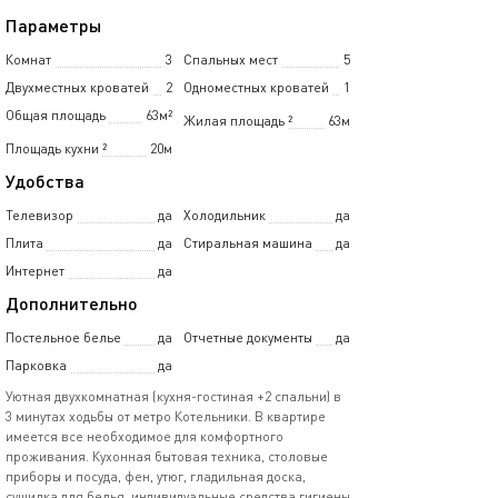
Параметры
Комнат
3
Спальных мест
5
Двухместных кроватей
2
Одноместных кроватей
1
Общая площадь
63м²
Жилая площадь
²
63м
Площадь кухни
²
20м
Удобства
Телевизор
да
Холодильник
да
Плита
да
Стиральная машина
да
Интернет
да
Дополнительно
Постельное белье
да
Отчетные документы
да
Парковка
да
Уютная двухкомнатная (кухня-гостиная +2 спальни) в
3 минутах ходьбы от метро Котельники. В квартире
имеется все необходимое для комфортного
проживания. Кухонная бытовая техника, столовые
приборы и посуда, фен, утюг, гладильная доска,
сушилка для белья, индивидуальные средства гигиены