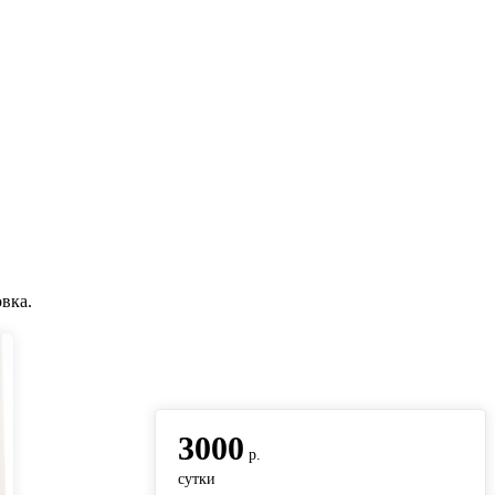
вка.
вернуться на главную
3000
р.
сутки