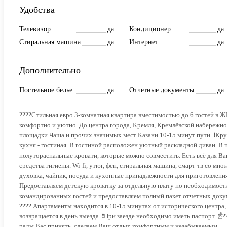
Удобства
Телевизор
да
Кондиционер
да
Стиральная машина
да
Интернет
да
Дополнительно
Постельное белье
да
Отчетные документы
да
????Стильная евро 3-комнатная квартира вместимостью до 6 гостей в Ж
комфортно и уютно. До центра города, Кремля, Кремлёвской набережной
площадки Чаша и прочих значимых мест Казани 10-15 минут пути. ❗Круг
кухня - гостиная. В гостиной расположен уютный раскладной диван. В пе
полутораспальные кровати, которые можно совместить. Есть всё для Ва
средства гигиены. Wi-fi, утюг, фен, стиральная машина, смарт-тв со мн
духовка, чайник, посуда и кухонные принадлежности для приготовления
Предоставляем детскую кроватку за отдельную плату по необходимости
командированных гостей и предоставляем полный пакет отчетных докум
???? Апартаменты находится в 10-15 минутах от исторического центра, 
возвращается в день выезда. ❗При заезде необходимо иметь паспорт. ☝
рады Вас принять, сделаем Ваш отдых комфортным и незабываемым