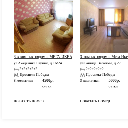
щади
3-х ком. кв. рядом с МЕГА-ИКЕА
3-ком.кв. рядом с Мега Ике
ул.Академика Глушко, д.16/24
ул.Рашида Вагапова, д.27
2+2+2+2+2
2+2+2+2+2
Проспект Победы
Проспект Победы
3
комнатная
4500р.
3
комнатная
5000р.
сутки
сутки
показать номер
показать номер