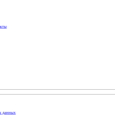
вернуться на главную
акты
х данных