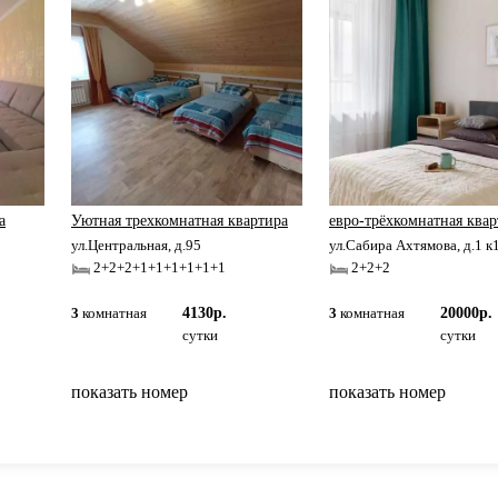
а
Уютная трехкомнатная квартира
евро-трёхкомнатная квар
ул.Центральная, д.95
ул.Сабира Ахтямова, д.1 к
2+2+2+1+1+1+1+1+1
2+2+2
3
комнатная
4130р.
3
комнатная
20000р.
сутки
сутки
показать номер
показать номер