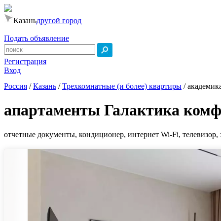
Казань
другой город
Подать объявление
Регистрация
Вход
Россия
/
Казань
/
Трехкомнатные (и более) квартиры
/
академика
апартаменты Галактика комф
отчетные документы, кондиционер, интернет Wi-Fi, телевизор, 