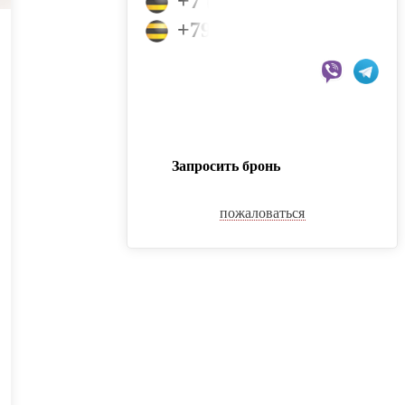
+7 (950) 326-36-36
+79953326364
Запросить бронь
пожаловаться