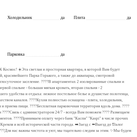
Холодильник
да
Плита
да
Парковка
да
К Космос! ☀️Эта светлая и просторная квартира, в которой Вам будет
, красивейшего Парка Горького, а также до аквапарка, смотровой
лосуточное заселение. ????️В апартаментах 2 изолированные спальни и
рвой спальне - большая мягкая кровать, вторая спальня - 2
шего удобства и отдыха: нежное постельное белье и душистые полотенца,
ожеством каналов. ????️Кухня полностью оснащена - плита, холодильник,
 и приема пищи. ????Бесплатная парковочная территория вдоль дома. ????
 ????Связь с администратором 24/7 - всегда Вам поможем ???? Размещаем
ентов. ????Принимаем оплату через банк "Каспи" "Kaspi" в числе прочих
Кремля и всей исторической части города. ➡️Заезд с ⬅️Выезд до ❗Залог
????Для нас важны чистота и уют, мы тщательно следим за этим. ✨Мы будем