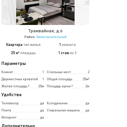
Трамвайная, д.6
Район:
Авиастроительный
Квартира
тип жилья
1
комната
25 м²
площадь
1 этаж
из 3
Параметры
Комнат
1
Спальных мест
2
Двухместных кроватей
1
Общая площадь
25м²
Жилая площадь
²
20м
Площадь кухни
²
2м
Удобства
Телевизор
да
Холодильник
да
Плита
да
Стиральная машина
да
Интернет
да
Дополнительно