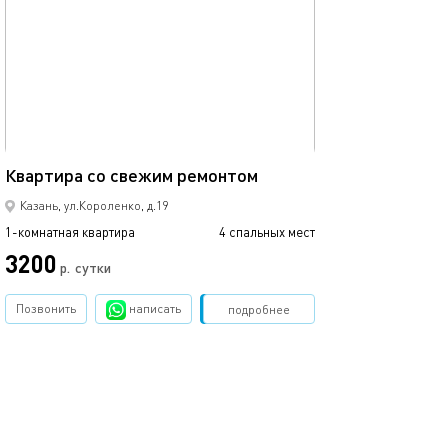
Ещё фото
32м²
Квартира со свежим ремонтом
Уютная квартир
Казань, ул.Короленко, д.19
1-комнатная квартира
4 спальных мест
1-комнатная квартира
3200
3000
р.
сутки
Позвонить
написать
Забронировать
подробнее
обновлено 17.06.2025
Ещё фото