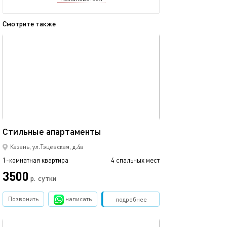
Смотрите также
обновлено 12.07.2024
Ещё фото
33м²
Стильные апартаменты
Уютная квартир
Казань, ул.Тэцевская, д.4в
1-комнатная квартира
4 спальных мест
1-комнатная квартира
3500
1700
р.
сутки
Позвонить
написать
Забронировать
подробнее
обновлено 16.05.2025