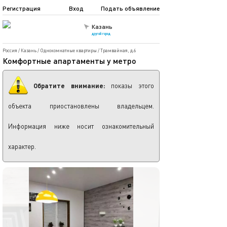
Регистрация
Вход
Подать объявление
Казань
другой город
Россия
/
Казань
/
Однокомнатные квартиры
/
Трамвайная, д.6
Комфортные апартаменты у метро
Обратите внимание:
показы этого
объекта приостановлены владельцем.
Информация ниже носит ознакомительный
характер.