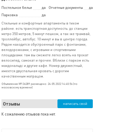
Постельное белье
да
Отчетные документы
да
Парковка
да
Стильные и комфортные апартаменты в тихом
районе. есть транспортная доступность: до станции
метро 350 метров, 5 минут пешком, а так-же трамвай,
троллейбус, автобус. 10 минут и вы в центре города.
Рядом находится обустроенный парк с фонтанами,
велодорожками, с игровыми и спортивными
площадками. там вы сможете легко взять на прокат
велосипед, самокат и прочее. Вблизи с парком есть
макдональдс и другие кафе. Номер двухместный,
имеется двуспальная кровать с дорогим
качественным матрацом.
Объявление №136289 размещено: 24.05.2022 14:40:56 (по
московскому времени)
Отзывы
написать свой
К сожалению отзывов пока нет.